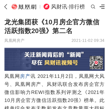
风财讯·排行榜
龙光集团获《10月房企官方微信
活跃指数20强》第二名
凤凰网房产
2021-11-02 09:34
凤凰网
房产
讯 2021年11月2日，凤凰网大风
号、凤凰网房产、风财讯联合发布房企官方
微信影响力REWI指数系列评测之《2021年
10月房企官方微信活跃指数20强》榜单。此
榜单综合发布天数和发布文章数量两大指标