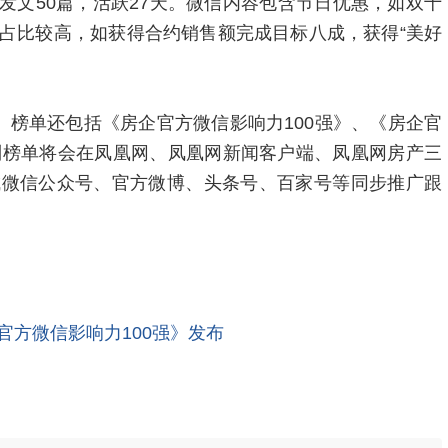
共发文50篇，活跃27天。微信内容包含节日优惠，如双十
占比较高，如获得合约销售额完成目标八成，获得“美好
》榜单还包括《房企官方微信影响力100强》、《房企官
列榜单将会在凤凰网、凤凰网新闻客户端、凤凰网房产三
城微信公众号、官方微博、头条号、百家号等同步推广跟
企官方微信影响力100强》发布