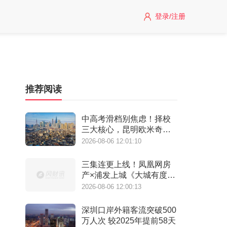
登录/注册
推荐阅读
中高考滑档别焦虑！择校
三大核心，昆明欧米奇一
站式覆盖
2026-08-06 12:01:10
三集连更上线！凤凰网房
产×浦发上城《大城有度》
纪录片 见证一座百万方大
2026-08-06 12:00:13
城生长
深圳口岸外籍客流突破500
万人次 较2025年提前58天