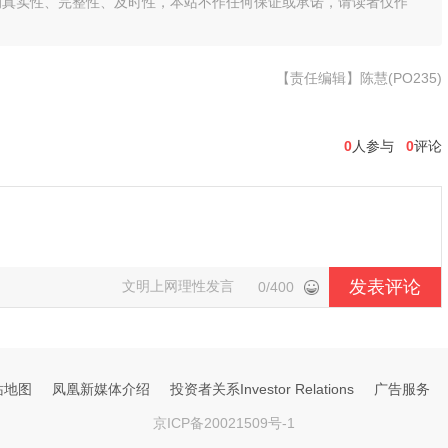
的真实性、完整性、及时性，本站不作任何保证或承诺，请读者仅作
【责任编辑】陈慧(PO235)
0
人参与
0
评论
发表评论
文明上网理性发言
0/400
站地图
凤凰新媒体介绍
投资者关系Investor Relations
广告服务
京ICP备20021509号-1