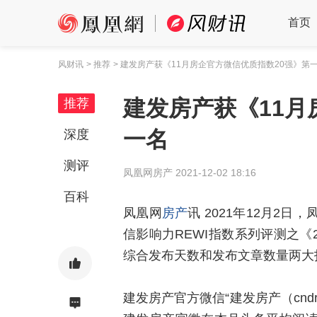
首页
风财讯
> 推荐
> 建发房产获《11月房企官方微信优质指数20强》第
建发房产获《11月
推荐
一名
深度
测评
凤凰网房产
2021-12-02 18:16
百科
凤凰网
房产
讯 2021年12月2
信影响力REWI指数系列评测之《
综合发布天数和发布文章数量两大
建发房产官方微信“建发房产（cndr