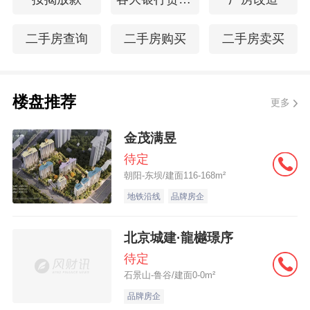
二手房查询
二手房购买
二手房卖买
楼盘推荐
更多
金茂满昱
待定
朝阳-东坝/建面116-168m²
地铁沿线
品牌房企
北京城建·龍樾璟序
待定
石景山-鲁谷/建面0-0m²
品牌房企