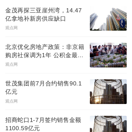
金茂再探三亚崖州湾，14.47
亿拿地补新房供应缺口
观点网
北京优化房地产政策：非京籍
购房社保调为1年 公积金最高
可贷340万元
观点网
世茂集团前7月合约销售90.1
亿元
观点网
招商蛇口1-7月签约销售金额
1100.59亿元