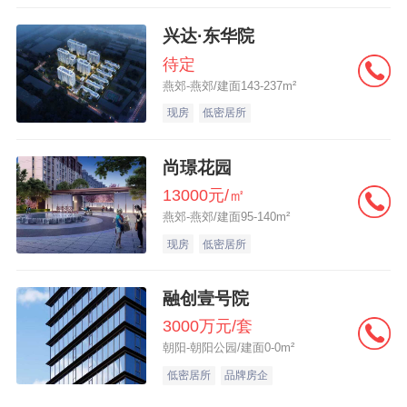
兴达·东华院
待定
燕郊-燕郊/建面143-237m²
现房
低密居所
尚璟花园
13000元/㎡
燕郊-燕郊/建面95-140m²
现房
低密居所
融创壹号院
3000万元/套
朝阳-朝阳公园/建面0-0m²
低密居所
品牌房企