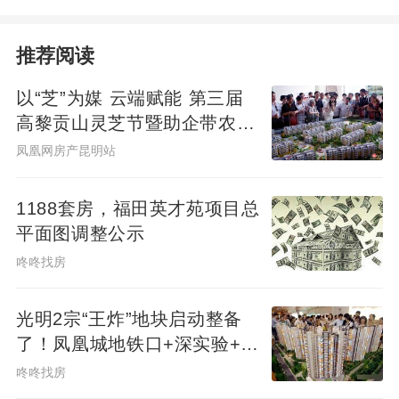
推荐阅读
以“芝”为媒 云端赋能 第三届
高黎贡山灵芝节暨助企带农短
视频大赛启幕
凤凰网房产昆明站
1188套房，福田英才苑项目总
平面图调整公示
咚咚找房
光明2宗“王炸”地块启动整备
了！凤凰城地铁口+深实验+商
业环绕
咚咚找房