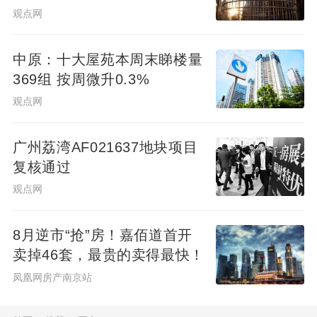
观点网
中原：十大屋苑本周末睇楼量
369组 按周微升0.3%
观点网
广州荔湾AF021637地块项目
复核通过
观点网
8月逆市“抢”房！嘉佰道首开
卖掉46套，最贵的卖得最快！
凤凰网房产南京站