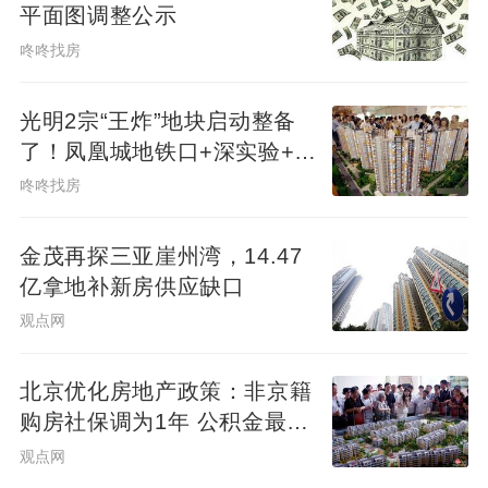
平面图调整公示
咚咚找房
光明2宗“王炸”地块启动整备
了！凤凰城地铁口+深实验+商
业环绕
咚咚找房
金茂再探三亚崖州湾，14.47
亿拿地补新房供应缺口
观点网
北京优化房地产政策：非京籍
购房社保调为1年 公积金最高
可贷340万元
观点网