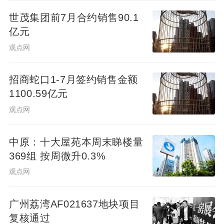
世茂集团前7月合约销售90.1
亿元
观点网
招商蛇口1-7月签约销售金额
1100.59亿元
观点网
中原：十大屋苑本周末睇楼量
>>更多详细内容查看报告原文
369组 按周微升0.3%
观点网
广州荔湾AF021637地块项目
复核通过