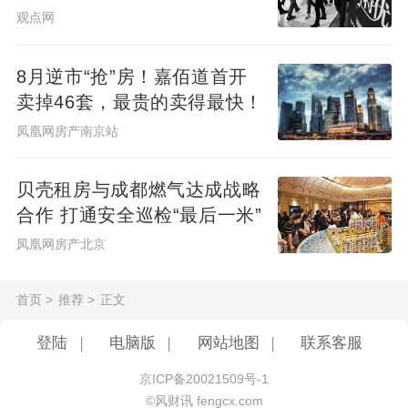
观点网
8月逆市“抢”房！嘉佰道首开
卖掉46套，最贵的卖得最快！
凤凰网房产南京站
贝壳租房与成都燃气达成战略
合作 打通安全巡检“最后一米”
凤凰网房产北京
首页
>
推荐
>
正文
登陆
|
电脑版
|
网站地图
|
联系客服
京ICP备20021509号-1
©风财讯 fengcx.com