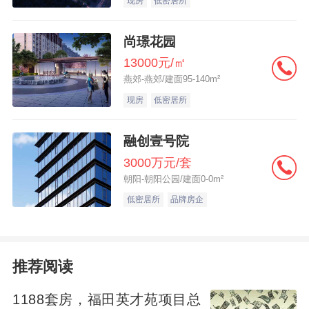
现房
低密居所
尚璟花园
13000元/㎡
燕郊-燕郊/建面95-140m²
现房
低密居所
融创壹号院
3000万元/套
朝阳-朝阳公园/建面0-0m²
低密居所
品牌房企
推荐阅读
1188套房，福田英才苑项目总