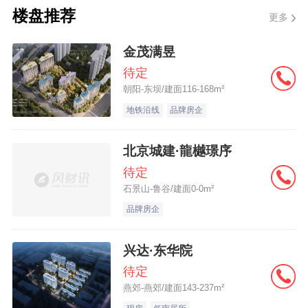
楼盘推荐
更多
金茂满昱
待定
朝阳-东坝/建面116-168m²
地铁沿线
品牌房企
北京城建·龍樾璟序
待定
石景山-鲁谷/建面0-0m²
品牌房企
兴达·东华院
待定
燕郊-燕郊/建面143-237m²