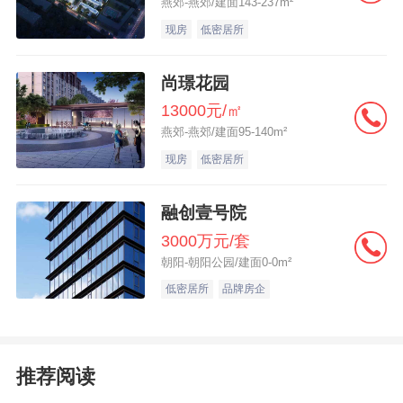
燕郊-燕郊/建面143-237m²
现房
低密居所
尚璟花园
13000元/㎡
燕郊-燕郊/建面95-140m²
现房
低密居所
融创壹号院
3000万元/套
朝阳-朝阳公园/建面0-0m²
低密居所
品牌房企
推荐阅读