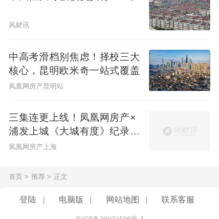
风财讯
中高考滑档别焦虑！择校三大
核心，昆明欧米奇一站式覆盖
凤凰网房产昆明站
三集连更上线！凤凰网房产×
浦发上城《大城有度》纪录片
见证一座百万方大城生长
凤凰网房产上海
首页
>
推荐
>
正文
登陆
|
电脑版
|
网站地图
|
联系客服