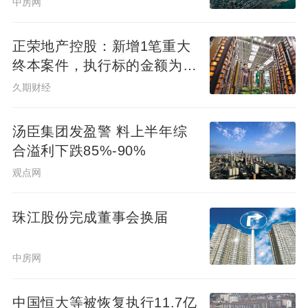
中房网
正荣地产控股：新增1笔重大
终本案件，执行标的金额为
4.73亿元
久期财经
汤臣集团发盈警 料上半年综
合溢利下跌85%-90%
观点网
珠江股份完成董事会换届
中房网
中国恒大等被恢复执行11.7亿