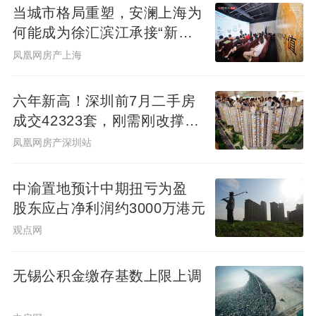
当城市格局重塑，安澜上海为
何能成为徐汇滨江承接“新质
生产力”的人居锚点？
凤凰网房产上海
六年新高！深圳前7月二手房
成交42323套，刚需刚改撑
起"量的回归"
凤凰网房产深圳站
中渝置地预计中期扭亏为盈
股东应占净利润约3000万港元
观点网
无锡公积金缴存基数上限上调