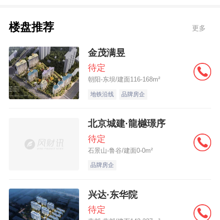
楼盘推荐
更多
金茂满昱
待定
朝阳-东坝/建面116-168m²
地铁沿线
品牌房企
北京城建·龍樾璟序
待定
石景山-鲁谷/建面0-0m²
品牌房企
兴达·东华院
待定