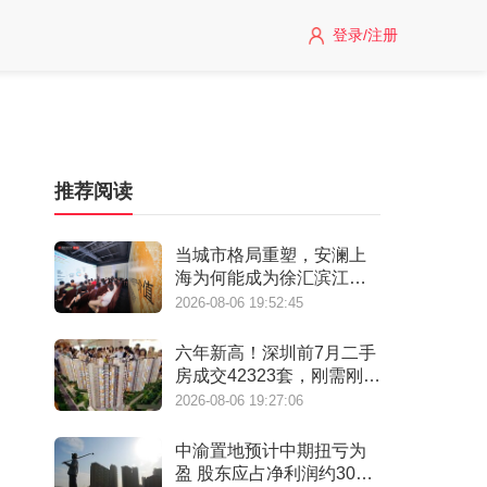
登录/注册
推荐阅读
当城市格局重塑，安澜上
海为何能成为徐汇滨江承
接“新质生产力”的人居锚
2026-08-06 19:52:45
点？
六年新高！深圳前7月二手
房成交42323套，刚需刚改
撑起"量的回归"
2026-08-06 19:27:06
中渝置地预计中期扭亏为
盈 股东应占净利润约3000