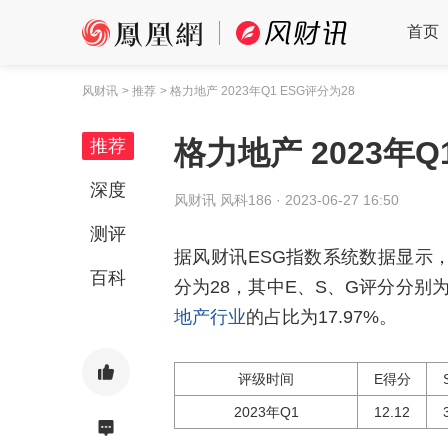
首页
风财讯
> 推荐
> 格力地产 2023年Q1 ESG评分为28
格力地产 2023年Q
推荐
深度
风财讯
风科186 ·
2023-06-27 16:50
测评
据风财讯ESG指数系统数据显示，2
百科
分为28，其中E、S、G评分分别为12
地产行业
的占比为17.97%。
评级时间
E得分
2023年Q1
12.12