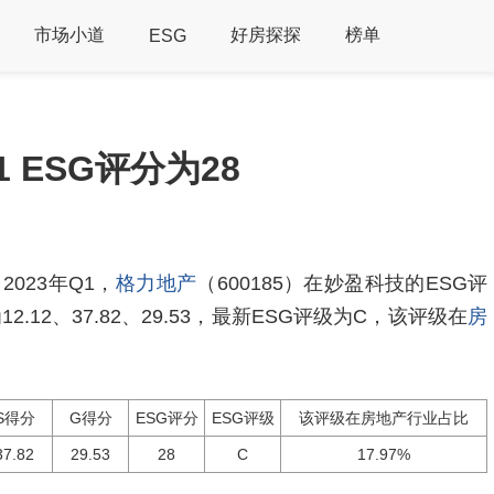
市场小道
好房探探
榜单
ESG
1 ESG评分为28
023年Q1，
格力地产
（600185）在妙盈科技的ESG评
.12、37.82、29.53，最新ESG评级为C，该评级在
房
S得分
G得分
ESG评分
ESG评级
该评级在房地产行业占比
37.82
29.53
28
C
17.97%