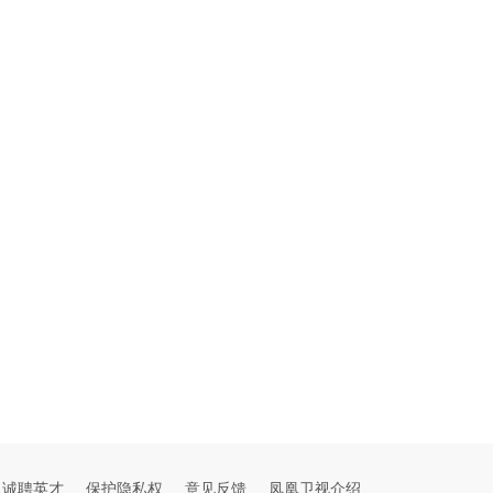
诚聘英才
保护隐私权
意见反馈
凤凰卫视介绍