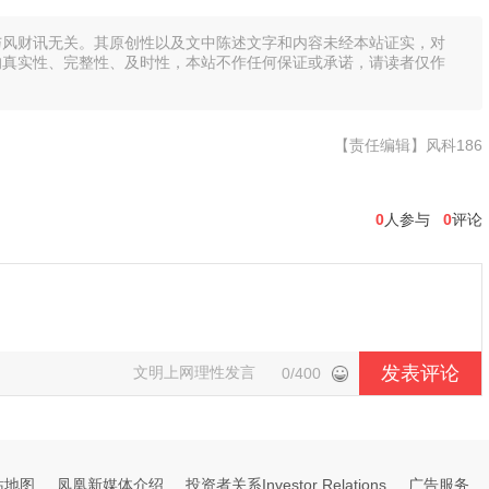
与风财讯无关。其原创性以及文中陈述文字和内容未经本站证实，对
的真实性、完整性、及时性，本站不作任何保证或承诺，请读者仅作
【责任编辑】风科186
0
人参与
0
评论
发表评论
文明上网理性发言
0/400
站地图
凤凰新媒体介绍
投资者关系Investor Relations
广告服务