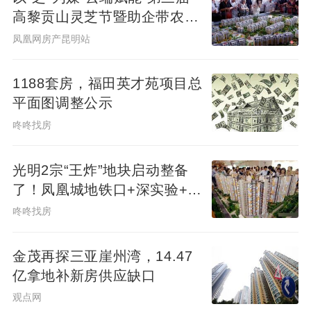
高黎贡山灵芝节暨助企带农短
视频大赛启幕
凤凰网房产昆明站
1188套房，福田英才苑项目总
平面图调整公示
咚咚找房
光明2宗“王炸”地块启动整备
了！凤凰城地铁口+深实验+商
业环绕
咚咚找房
金茂再探三亚崖州湾，14.47
亿拿地补新房供应缺口
观点网