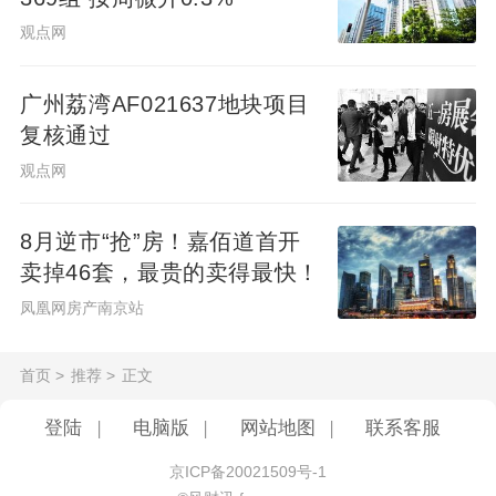
观点网
广州荔湾AF021637地块项目
复核通过
观点网
8月逆市“抢”房！嘉佰道首开
卖掉46套，最贵的卖得最快！
凤凰网房产南京站
首页
>
推荐
>
正文
登陆
|
电脑版
|
网站地图
|
联系客服
京ICP备20021509号-1