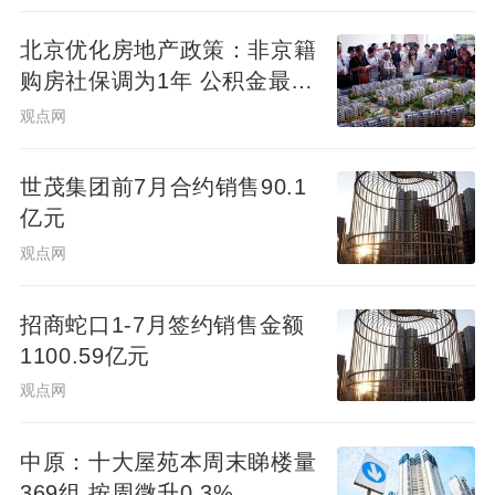
北京优化房地产政策：非京籍
购房社保调为1年 公积金最高
可贷340万元
观点网
世茂集团前7月合约销售90.1
亿元
观点网
招商蛇口1-7月签约销售金额
1100.59亿元
观点网
中原：十大屋苑本周末睇楼量
369组 按周微升0.3%