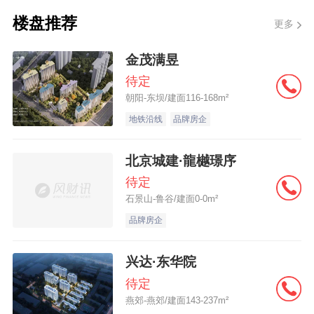
楼盘推荐
更多
金茂满昱
待定
朝阳-东坝/建面116-168m²
地铁沿线
品牌房企
北京城建·龍樾璟序
待定
石景山-鲁谷/建面0-0m²
品牌房企
兴达·东华院
待定
燕郊-燕郊/建面143-237m²