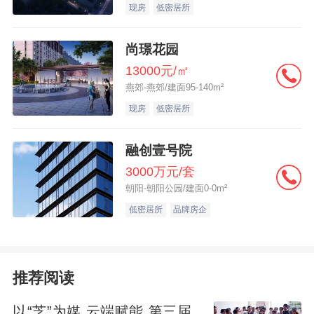
现房
低密居所
尚璟花园
13000元/㎡
燕郊-燕郊/建面95-140m²
现房
低密居所
融创壹号院
3000万元/套
朝阳-朝阳公园/建面0-0m²
低密居所
品牌房企
推荐阅读
以“芝”为媒 云端赋能 第三届