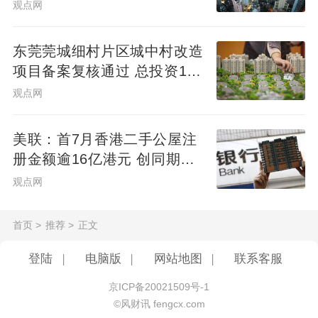
观点网
东莞莞城细村片区城中村改造
项目备案复核通过 总投资10
亿元
观点网
美联：首7月香港二手公屋注
册金额逾16亿港元 创同期新
高
观点网
首页
>
推荐
>
正文
登陆
|
电脑版
|
网站地图
|
联系客服
京ICP备20021509号-1
©风财讯 fengcx.com