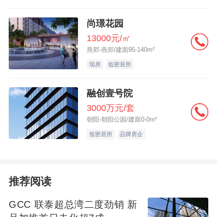
尚璟花园
13000元/㎡
燕郊-燕郊/建面95-140m²
现房
低密居所
融创壹号院
3000万元/套
朝阳-朝阳公园/建面0-0m²
低密居所
品牌房企
推荐阅读
GCC 联泰超总湾二度劲销 新