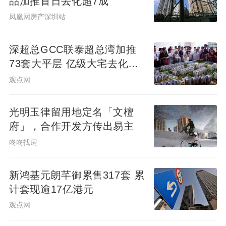
品加推首日去化超7成
凤凰网房产深圳站
深超总GCC联泰超总湾加推
73套大平层 亿级大宅去化近8
成
观点网
光明玉律留用地定名「文檀
府」，合作开发方传出易主
咚咚找房
新鸿基元朗芊御累售317套 累
计套现逾17亿港元
观点网