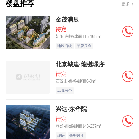
楼盘推荐
更多
金茂满昱
待定
朝阳-东坝/建面116-168m²
地铁沿线
品牌房企
北京城建·龍樾璟序
待定
石景山-鲁谷/建面0-0m²
品牌房企
兴达·东华院
待定
燕郊-燕郊/建面143-237m²
现房
低密居所