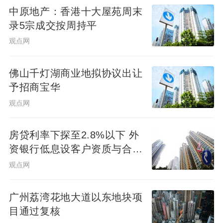
中原地产：香港十大屋苑周末
录5宗成交按周持平
观点网
佛山千灯湖商业地拟协议出让
予招商宝华
观点网
房贷利率下探至2.8%以下 外
资银行低息设客户资质与合作
渠道门槛
观点网
广州荔湾花地大道以东地块项
目通过复核