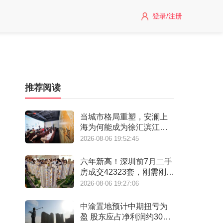
登录/注册
推荐阅读
当城市格局重塑，安澜上
海为何能成为徐汇滨江承
接“新质生产力”的人居锚
2026-08-06 19:52:45
点？
六年新高！深圳前7月二手
房成交42323套，刚需刚改
撑起"量的回归"
2026-08-06 19:27:06
中渝置地预计中期扭亏为
盈 股东应占净利润约3000