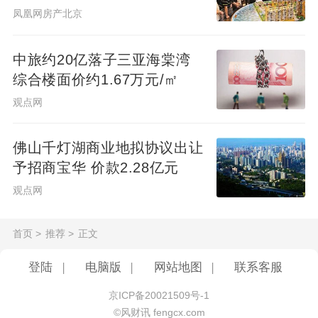
凤凰网房产北京
中旅约20亿落子三亚海棠湾
综合楼面价约1.67万元/㎡
观点网
佛山千灯湖商业地拟协议出让
予招商宝华 价款2.28亿元
观点网
首页
>
推荐
>
正文
登陆
|
电脑版
|
网站地图
|
联系客服
京ICP备20021509号-1
©风财讯 fengcx.com