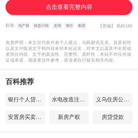
经备好 继续提前偿还明年到期债务
点击查看完整内容
财联社8月23日电，龙湖集团8月23日召开
标签:
【责编】
风科186
地产股
收盘日报
龙湖
项目
集团
2024年中期业绩沟通会，会上CFO赵轶表
示，上半年集团经营性
物业
贷净增219亿元，
免责声明：本文仅代表作者个人观点，与风财讯无关。其原创性
以及文中陈述文字和内容未经本站证实，对本文以及其中全部或
其中存量项目通过抵押率提升带来的增额超
者部分内容、文字的真实性、完整性、及时性，本站不作任何保
过140亿元，平均融资成本约4.16%，平均借
证或承诺，请读者仅作参考，请读者自行核实相关内容。
贷期限拉长至9.19年。赵轶表示，集团会稳
百科推荐
步铺排债务归还，截至目前，集团2025年到
期的境内债券剩余10亿人民币，钱已经准备
银行个人贷款条件
水电改造注意事项
义乌住房公积金查询
好；2027年前没有到期的境外债券，下半年
集团将继续有序推进，提前偿还明年到期的
安置房买卖风险
新房产权
房贷贷款
债务。
详细 >>