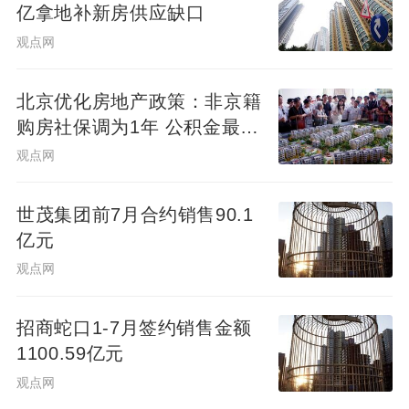
亿拿地补新房供应缺口
观点网
北京优化房地产政策：非京籍
购房社保调为1年 公积金最高
可贷340万元
观点网
世茂集团前7月合约销售90.1
亿元
观点网
招商蛇口1-7月签约销售金额
1100.59亿元
观点网