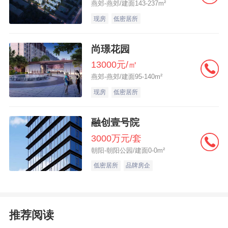
燕郊-燕郊/建面143-237m²
现房
低密居所
尚璟花园
13000元/㎡
燕郊-燕郊/建面95-140m²
现房
低密居所
融创壹号院
3000万元/套
朝阳-朝阳公园/建面0-0m²
低密居所
品牌房企
推荐阅读