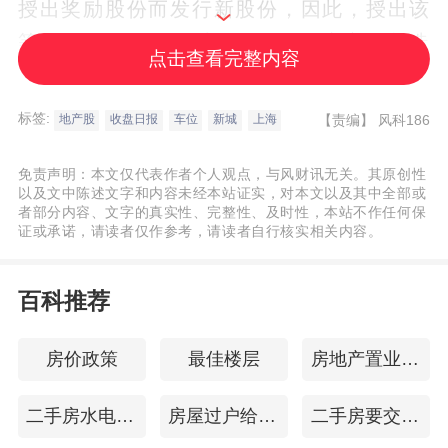
授出奖励股份而发行新股份，因此，授出该
等奖励股份将不会对公司现有股东之股权造
点击查看完整内容
成任何摊薄影响。
详细 >>
标签:
【责编】
风科186
地产股
收盘日报
车位
新城
上海
新城悦服务过往违规向
新城发展
支付可退
还按金总额约3.73亿元
免责声明：本文仅代表作者个人观点，与风财讯无关。其原创性
以及文中陈述文字和内容未经本站证实，对本文以及其中全部或
者部分内容、文字的真实性、完整性、及时性，本站不作任何保
观点网讯：4月21日，新城悦服务集团有
证或承诺，请读者仅作参考，请读者自行核实相关内容。
限公司公告称，该集团于2022年12月31日已
百科推荐
付按金的未偿还结余约为人民币6.66亿元。
经董事确认，该款项中，约人民币5.61亿元
房价政策
最佳楼层
房地产置业顾问
为就该集团提供的车位销售代理服务向王振
华的关联公司支付的过往可退还按金的未偿
二手房水电改造
房屋过户给子女
二手房要交的税
还结余。