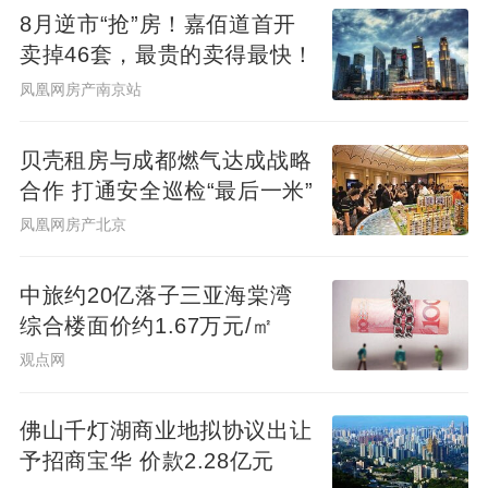
8月逆市“抢”房！嘉佰道首开
卖掉46套，最贵的卖得最快！
凤凰网房产南京站
贝壳租房与成都燃气达成战略
合作 打通安全巡检“最后一米”
凤凰网房产北京
中旅约20亿落子三亚海棠湾
综合楼面价约1.67万元/㎡
观点网
佛山千灯湖商业地拟协议出让
予招商宝华 价款2.28亿元