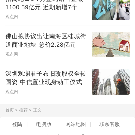
1100.59亿元 近期新增7个项
目
观点网
佛山拟协议出让南海区桂城街
道商业地块 总价2.28亿元
观点网
深圳观澜君子布旧改股权全转
国资 中信置业现身动工仪式
观点网
首页
>
推荐
>
正文
登陆
|
电脑版
|
网站地图
|
联系客服