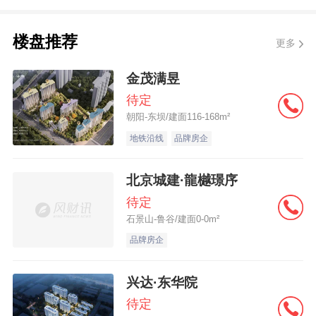
据了解，王振华为新城悦服务创始人及控
楼盘推荐
更多
股股东，其关联公司为可于其股东大会行使
金茂满昱
或控制行使30%或以上投票权的公司(包括新
待定
城发展集团)及其附属公司。
详细 >>
朝阳-东坝/建面116-168m²
地铁沿线
品牌房企
物企年报深读丨降低开发商关联度，新城
悦服务关注资产负债表
北京城建·龍樾璟序
待定
21世纪经济报道记唐韶葵 实习生黄俊钧
石景山-鲁谷/建面0-0m²
上海报道
品牌房企
“成年人的世界不做选择”，但聪明的企业
兴达·东华院
待定
会主动去做。
详细 >>