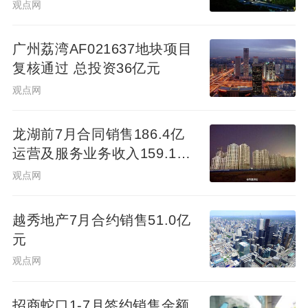
观点网
广州荔湾AF021637地块项目
复核通过 总投资36亿元
观点网
龙湖前7月合同销售186.4亿
运营及服务业务收入159.1亿
元
观点网
越秀地产7月合约销售51.0亿
元
观点网
招商蛇口1-7月签约销售金额