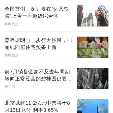
全国首例，深圳要在“运营铁
路”上盖一座超级综合体！
咚咚找房
背靠塘朗山，步行大沙河，西
丽纯四房住宅预备上新
咚咚找房
前7月销售金额不及去年同期
转向正常经营的碧桂园仍要面
对难题
观点网
北京城建11.2亿元中票将于8
月13日兑付 利率3.65%