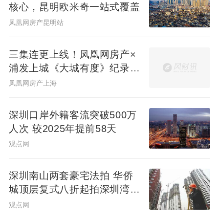
核心，昆明欧米奇一站式覆盖
凤凰网房产昆明站
三集连更上线！凤凰网房产×
浦发上城《大城有度》纪录片
见证一座百万方大城生长
凤凰网房产上海
深圳口岸外籍客流突破500万
人次 较2025年提前58天
观点网
深圳南山两套豪宅法拍 华侨
城顶层复式八折起拍深圳湾住
宅1334.98万起
观点网