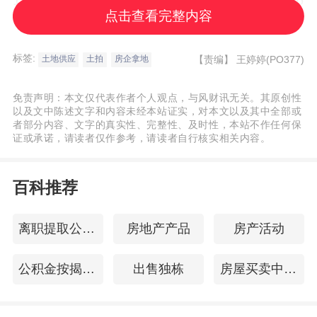
1-11月前50房企新增土地建筑面积4629.06
点击查看完整内容
万平方米，同比下降36.14%，对比上月降幅
收窄4个百分点。其中，
保利发展
、
华润置
标签:
【责编】
王婷婷(PO377)
土地供应
土拍
房企拿地
地
、中海地产新增的全口径土地储备分别为
265.16万平方米、261.02万平方米、254.35
免责声明：本文仅代表作者个人观点，与风财讯无关。其原创性
以及文中陈述文字和内容未经本站证实，对本文以及其中全部或
万平方米，处于领先位置。
者部分内容、文字的真实性、完整性、及时性，本站不作任何保
证或承诺，请读者仅作参考，请读者自行核实相关内容。
从权益拿地金额来看，1-11月土地投资力度
最大的企业为保利发展、
绿城中国
、中海地
百科推荐
产、华润置地及滨江集团，权益拓储金额分
离职提取公积金
房地产产品
房产活动
别为502.42、436.81、416.09、386.29和
280.7亿元。另外，建发房产和越秀地产紧随
公积金按揭贷款
出售独栋
房屋买卖中介费
其后，权益拿地金额分别为245.44亿元、
244.99亿元。权益拿地金额200亿以上仅有