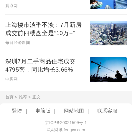
观点网
上海楼市淡季不淡：7月新房
成交前四楼盘全是“10万+”
每日经济新闻
深圳7月二手商品住宅成交
4795套，同比增长3.66%
中房网
首页
>
推荐
>
正文
登陆
|
电脑版
|
网站地图
|
联系客服
京ICP备20021509号-1
©风财讯 fengcx.com