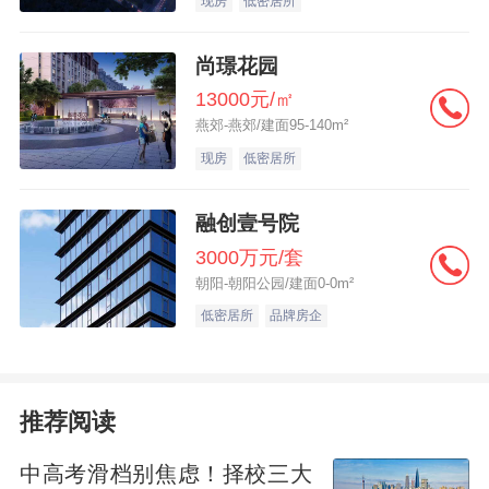
现房
低密居所
置地竞得深圳185亿地块。
尚璟花园
可以明显看出，头部房企在核心城市保持较
13000元/㎡
高的投资热情，对核心地块的争夺亦是十分
燕郊-燕郊/建面95-140m²
激烈。
现房
低密居所
融创壹号院
3000万元/套
朝阳-朝阳公园/建面0-0m²
低密居所
品牌房企
推荐阅读
中高考滑档别焦虑！择校三大