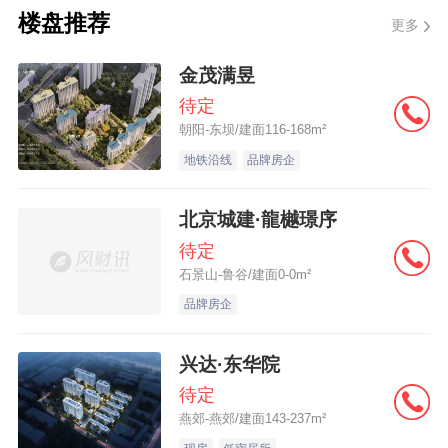
以上8家企业，100亿到200亿之间有8家企
楼盘推荐
更多
业。
金茂满昱
从新增货值来看，1-11月土地货值增加最多
待定
朝阳-东坝/建面116-168m²
的企业为中海地产、华润置地、保利发展、
地铁沿线
品牌房企
招商蛇口及滨江集团，新增货值分别为
1350.29、1099.56、1002.67、711.6和
北京城建·龍樾璟序
614.7亿元。
待定
石景山-鲁谷/建面0-0m²
值得注意的是，中海地产新增货值增速明
品牌房企
显，主要是其11月花费153.32亿元在北京获
兴达·东华院
得一块地，并且刷新了北京单笔土地出让金
待定
新纪录。另外，12月中海亦投入110.054亿
燕郊-燕郊/建面143-237m²
元获取北京首宗不限价宅地，以及联合华润