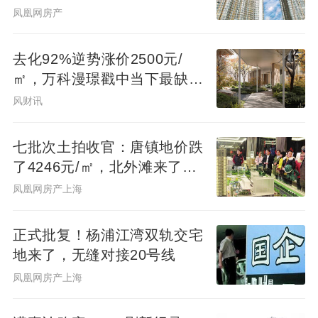
态圈协同重构未来人居
凤凰网房产
去化92%逆势涨价2500元/
㎡，万科漫璟戳中当下最缺的
松弛生活
风财讯
七批次土拍收官：唐镇地价跌
了4246元/㎡，北外滩来了两
位温州首富
凤凰网房产上海
正式批复！杨浦江湾双轨交宅
地来了，无缝对接20号线
凤凰网房产上海