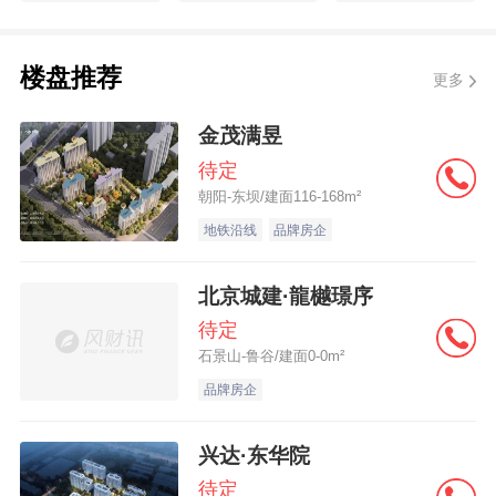
楼盘推荐
更多
金茂满昱
待定
朝阳-东坝/建面116-168m²
地铁沿线
品牌房企
北京城建·龍樾璟序
待定
石景山-鲁谷/建面0-0m²
品牌房企
兴达·东华院
待定