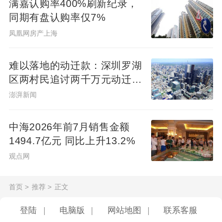
满嘉认购率400%刷新纪录，
同期有盘认购率仅7%
凤凰网房产上海
难以落地的动迁款：深圳罗湖
区两村民追讨两千万元动迁款
八年未果
澎湃新闻
中海2026年前7月销售金额
1494.7亿元 同比上升13.2%
观点网
首页
>
推荐
>
正文
登陆
|
电脑版
|
网站地图
|
联系客服