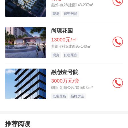
燕郊-燕郊/建面143-237m²
现房
低密居所
尚璟花园
13000元/㎡
燕郊-燕郊/建面95-140m²
现房
低密居所
融创壹号院
3000万元/套
朝阳-朝阳公园/建面0-0m²
低密居所
品牌房企
推荐阅读