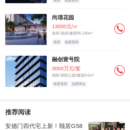
现房
低密居所
的住房公积金贷款将执行新的利率，此前已
发放的住房公积金贷款，利率将在2026年1
尚璟花园
月1日起下调。这可直接减轻借款人利息负
13000元/㎡
担，等同于增加居民收入，提升消费能力。
燕郊-燕郊/建面95-140m²
现房
低密居所
贷款利率下调，最直接受益的是住房公积金
融创壹号院
贷款人。以一笔金额100万元、期限30年的
3000万元/套
首套个人住房公积金贷款为例，选择等额本
朝阳-朝阳公园/建面0-0m²
息还款方式，利率从2.85%降至2.6%后，月
低密居所
品牌房企
供从4136元降为4003元，减少约133元，总
利息节省约4.8万元。
推荐阅读
业内：降息降准是当前对冲外部波动最有力
安德门四代宅上新！颐居G58
的手段之一