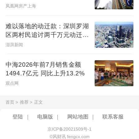
凤凰网房产上海
“在当前时点宣布降息降准，能够有效激发企
业和居民融资需求，扩投资促消费，提振市
难以落地的动迁款：深圳罗湖
场信心，是当前对冲外部波动最有力的手段
区两村民追讨两千万元动迁款
之一。”王青表示。
八年未果
澎湃新闻
同时，在降低个人住房公积金贷款利率0.25
中海2026年前7月销售金额
个百分点的带动下，接下来商业性个人住房
1494.7亿元 同比上升13.2%
贷款利率会有更大幅度下调。这将有效缓解
观点网
计入物价因素后，当前实际居民房贷利率偏
首页
>
推荐
>
正文
高的状况，是现阶段推动房地产市场止跌回
稳的关键一招。
登陆
|
电脑版
|
网站地图
|
联系客服
京ICP备20021509号-1
王青判断，央行此次在结构性货币政策领域
©风财讯 fengcx.com