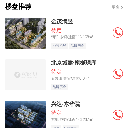
款利率0.25个百分点，五年期以上首套房利
楼盘推荐
更多
率由2.85%降至2.6%，
其他
期限利率同步调
金茂满昱
整。预计每年将节省居民公积金贷款利息支
待定
出超过200亿元，有利于支持居民家庭刚性住
朝阳-东坝/建面116-168m²
房需求，促进房地产市场止跌企稳。
地铁沿线
品牌房企
公积金利率自2012年进入下行周期，从4.9%
北京城建·龍樾璟序
累计降息205个基点，2024年5月下调至
待定
2.85%。
石景山-鲁谷/建面0-0m²
品牌房企
据悉，此次住房公积金贷款利率调整范围既
兴达·东华院
待定
包括新发放的住房公积金贷款，也包括存量
燕郊-燕郊/建面143-237m²
住房公积金贷款。此次利率下调后，新发放