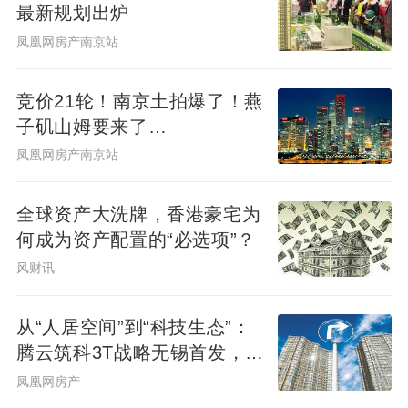
最新规划出炉
凤凰网房产南京站
公积金与商贷利率双降，叠加存量房贷利率
调整政策，形成“降息 降成本”组合拳。
竞价21轮！南京土拍爆了！燕
子矶山姆要来了…
“结构性货币政策工具方面，央行推出的系列
凤凰网房产南京站
措施可归结为‘量增、价降’，旨在强化金融对
科技创新、居民消费、小微企业、房地产市
全球资产大洗牌，香港豪宅为
场等国民经济重点领域和薄弱环节的支持力
何成为资产配置的“必选项”？
度。”东方金诚首席宏观分析师王青认为，一
风财讯
揽子货币政策措施表明，着眼于有力应对外
部环境急剧变化，稳定国内宏观经济运行，
从“人居空间”到“科技生态”：
货币政策开始在数量型政策、价格型政策和
腾云筑科3T战略无锡首发，生
结构性政策三个方向全面发力。这是对4月25
态圈协同重构未来人居
凤凰网房产
日中央政治局会议部署“加强超常规逆周期调