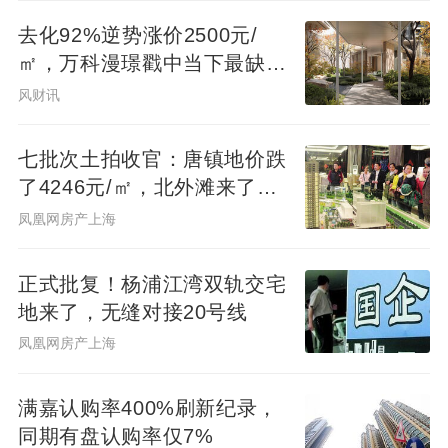
节”“要加紧实施更加积极有为的宏观政策”的
去化92%逆势涨价2500元/
㎡，万科漫璟戳中当下最缺的
具体落实。
松弛生活
风财讯
具体来说，下调政策利率（央行7天期逆回购
七批次土拍收官：唐镇地价跌
利率）0.1个百分点，将引导5月LPR报价跟
了4246元/㎡，北外滩来了两
进下调，进而降低各类贷款利率；降准0.5个
位温州首富
凤凰网房产上海
百分点，向银行体系注入约1万亿元长期流动
性，这将增强银行信贷投放能力，并支持政
正式批复！杨浦江湾双轨交宅
府债券发行。这是继2024年9月27日央行宣
地来了，无缝对接20号线
布降息降准以来，两个货币政策“大招”再次同
凤凰网房产上海
时出手，表明今年适度宽松的货币政策开始
在稳增长方向全面发力。这也是今天宣布的
满嘉认购率400%刷新纪录，
一揽子货币政策措施中的“重头戏”。
同期有盘认购率仅7%