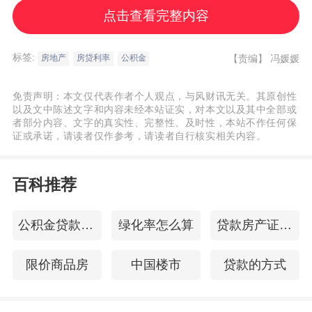
点击查看完整内容
4月29日，央行数据显示，2025年第一季度
全国新发放商业性个人住房贷款加权平均利
标签:
【责编】
冯媛媛
房地产
房贷利率
公积金
率为3.11%。
免责声明：本文仅代表作者个人观点，与风财讯无关。其原创性
以及文中陈述文字和内容未经本站证实，对本文以及其中全部或
那么，以商业住房贷款为例，若LPR从
者部分内容、文字的真实性、完整性、及时性，本站不作任何保
3.10%降至3.0%，贷款市场利率将创近十年
证或承诺，请读者仅作参考，请读者自行核实相关内容。
新低。假设一笔金额100万元、期限30年的
百科推荐
首套商业住房贷款，还款方式选择等额本
息，利率从3.10%降至3.0%，则月供从4270
公积金贷款60万
绿化率怎么算
贷款房产证抵押
元降为4216元，减少约54元，总利息节省约
1.9万元。
限价商品房
中国楼市
贷款的方式
此外，潘功胜宣布，降低个人住房公积金贷