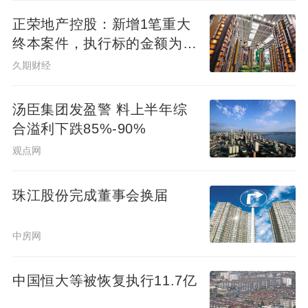
正荣地产控股：新增1笔重大
终本案件，执行标的金额为
4.73亿元
久期财经
汤臣集团发盈警 料上半年综
合溢利下跌85%-90%
观点网
珠江股份完成董事会换届
中房网
中国恒大等被恢复执行11.7亿