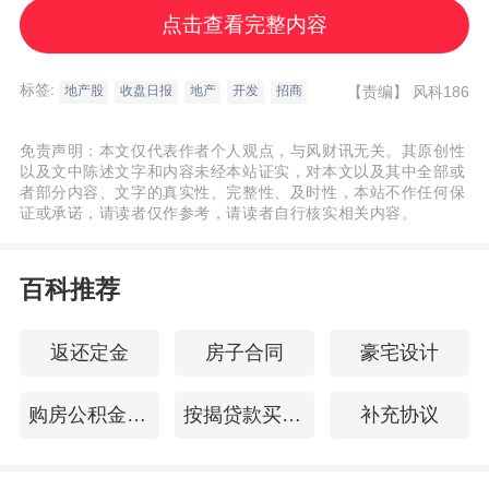
点击查看完整内容
3月28日，深圳控股有限公司公布2024年
全年业绩公告。
标签:
【责编】
风科186
地产股
收盘日报
地产
开发
招商
公告显示，深圳控股2024年收益为155.67
免责声明：本文仅代表作者个人观点，与风财讯无关。其原创性
以及文中陈述文字和内容未经本站证实，对本文以及其中全部或
亿港元，毛利为44.39亿元，经营溢利为
者部分内容、文字的真实性、完整性、及时性，本站不作任何保
27.28亿港元，除所得税前亏损为8.22亿港
证或承诺，请读者仅作参考，请读者自行核实相关内容。
元，年内亏损为15.37亿港元，归属权益股东
亏损18.23亿港元。
详细 >>
百科推荐
深圳控股预计2024财年亏损扩大至10
返还定金
房子合同
豪宅设计
亿-12亿港元
购房公积金贷款条件
按揭贷款买房流程
补充协议
3月21日，深圳控股有限公司（简称“深圳