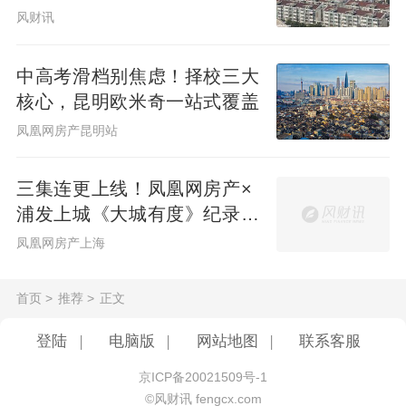
风财讯
中高考滑档别焦虑！择校三大
核心，昆明欧米奇一站式覆盖
凤凰网房产昆明站
三集连更上线！凤凰网房产×
浦发上城《大城有度》纪录片
见证一座百万方大城生长
凤凰网房产上海
首页
>
推荐
>
正文
登陆
|
电脑版
|
网站地图
|
联系客服
京ICP备20021509号-1
©风财讯 fengcx.com