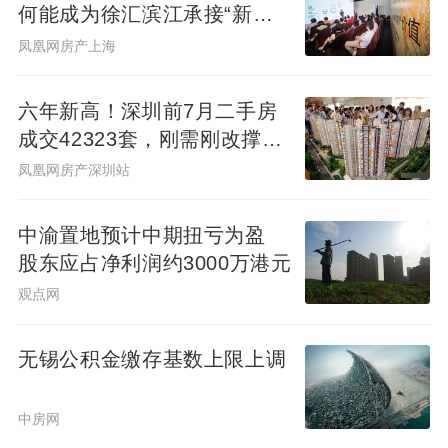
何能成为徐汇滨江承接“新质
生产力”的人居锚点？
凤凰网房产上海
六年新高！深圳前7月二手房
成交42323套，刚需刚改撑
起"量的回归"
凤凰网房产深圳站
中渝置地预计中期扭亏为盈
股东应占净利润约3000万港元
观点网
无锡公积金缴存基数上限上调
中房网