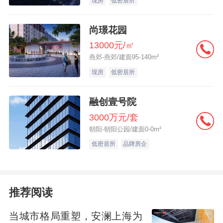
现房
低密居所
尚璟花园
13000元/㎡
燕郊-燕郊/建面95-140m²
现房
低密居所
融创壹号院
3000万元/套
朝阳-朝阳公园/建面0-0m²
低密居所
品牌房企
推荐阅读
当城市格局重塑，安澜上海为