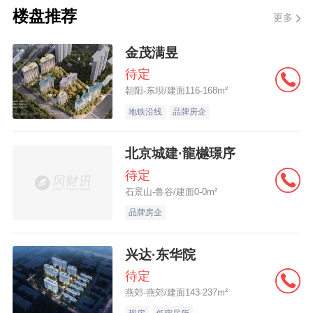
控股”）发布盈利警告。
楼盘推荐
更多
公告显示，深圳控股预期集团于2024财年
金茂满昱
将录得权益股东应占未经审核综合亏损介乎
待定
朝阳-东坝/建面116-168m²
约10亿港元至12亿港元之间，比对2023财年
地铁沿线
品牌房企
录得权益股东应占经审核综合亏损约2.61亿
港元。
详细 >>
北京城建·龍樾璟序
待定
石景山-鲁谷/建面0-0m²
品牌房企
兴达·东华院
待定
燕郊-燕郊/建面143-237m²