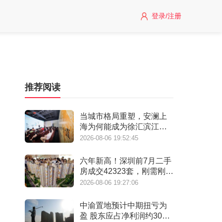
登录/注册
推荐阅读
当城市格局重塑，安澜上
海为何能成为徐汇滨江承
接“新质生产力”的人居锚
2026-08-06 19:52:45
点？
六年新高！深圳前7月二手
房成交42323套，刚需刚改
撑起"量的回归"
2026-08-06 19:27:06
中渝置地预计中期扭亏为
盈 股东应占净利润约3000