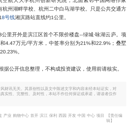
航空航天大学杭州创新研究院，北面紧邻中国网络作家
还有杭州湖畔学校、杭州二中白马湖学校。只是公共交通方
1
8号线
湘滨路站直线约1公里。
3公里开外是滨江区首个不限价楼盘--绿城·咏湖云庐。项
和4.47万元/平方米，中签率分别为21%和22.9%；叠墅
0.23%。
根据公开信息整理，不构成投资建议，使用前请核实。
与风财讯无关。其原创性以及文中陈述文字和内容未经本站证实，对
的真实性、完整性、及时性，本站不作任何保证或承诺，请读者仅作
盘
产业
购物中心
首开
滨江
保利
西园
开发
中国
中心
项目
【责任编
辑】