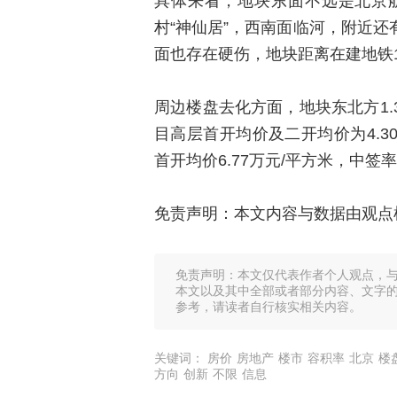
具体来看，地块东面不远是北京
村“神仙居”，西南面临河，附近
面也存在硬伤，地块距离在建地铁
周边楼盘去化方面，地块东北方1.
目高层首开均价及二开均价为4.30
首开均价6.77万元/平方米，中签率2
免责声明：本文内容与数据由观点
免责声明：本文仅代表作者个人观点，
本文以及其中全部或者部分内容、文字
参考，请读者自行核实相关内容。
关键词：
房价
房地产
楼市
容积率
北京
楼
方向
创新
不限
信息