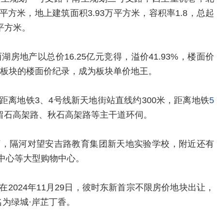
平方米，地上建筑面积3.93万平方米，容积率1.8，总起
/平方米。
房地产以总价16.25亿元竞得，溢价41.93%，楼面价
单元板块的楼面价纪录，成为板块单价地王。
距离地铁3、4号线新天地街站直线约300米，距离地铁
5
有留石高架路、秋石高架路等主干道环伺。
河，隔河对望安吉路教育集团新天地实验学校，附近还有
E中心等大型购物中心。
2024年11月29日，彼时东新首宗不限房价地块出让，
名为绿城·岸芷丁香。