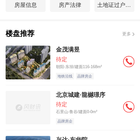
房屋信息
房产法律
土地证过户费用
楼盘推荐
更多
金茂满昱
待定
朝阳-东坝/建面116-168m²
地铁沿线
品牌房企
北京城建·龍樾璟序
待定
石景山-鲁谷/建面0-0m²
品牌房企
兴达·东华院