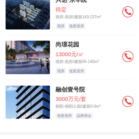
待定
燕郊-燕郊/建面143-237m²
现房
低密居所
尚璟花园
13000元/㎡
燕郊-燕郊/建面95-140m²
现房
低密居所
融创壹号院
3000万元/套
朝阳-朝阳公园/建面0-0m²
低密居所
品牌房企