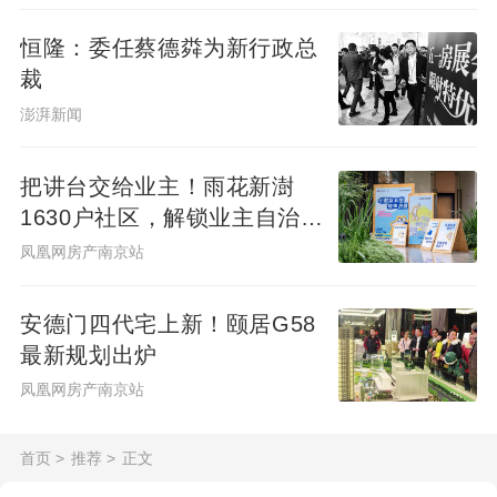
景发布，共筑水岸新封面
恒隆：委任蔡德粦为新行政总
裁
澎湃新闻
把讲台交给业主！雨花新澍
1630户社区，解锁业主自治社
群新样本
凤凰网房产南京站
安德门四代宅上新！颐居G58
最新规划出炉
凤凰网房产南京站
首页
>
推荐
>
正文