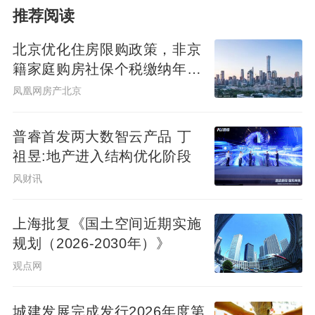
推荐阅读
北京优化住房限购政策，非京
籍家庭购房社保个税缴纳年限
下调为一年
凤凰网房产北京
普睿首发两大数智云产品 丁
祖昱:地产进入结构优化阶段
风财讯
上海批复《国土空间近期实施
规划（2026-2030年）》
观点网
城建发展完成发行2026年度第