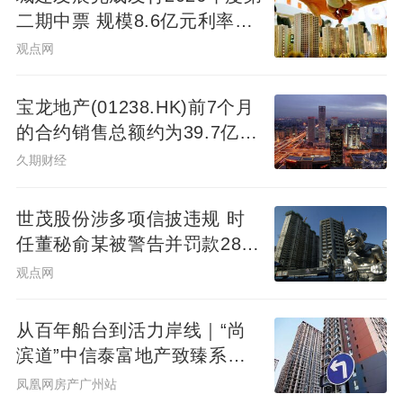
二期中票 规模8.6亿元利率
2.14%
观点网
宝龙地产(01238.HK)前7个月
的合约销售总额约为39.7亿元
同比减少7.78%
久期财经
世茂股份涉多项信披违规 时
任董秘俞某被警告并罚款280
万元
观点网
从百年船台到活力岸线｜“尚
滨道”中信泰富地产致臻系首
秀广州&广州滨江天地商业愿
凤凰网房产广州站