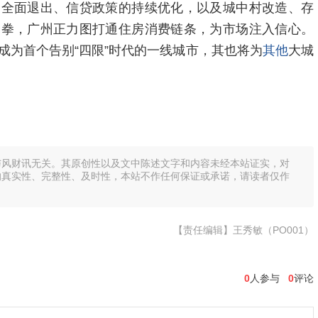
的全面退出、信贷政策的持续优化，以及城中村改造、存
合拳，广州正力图打通住房消费链条，为市场注入信心。
成为首个告别“四限”时代的一线城市，其也将为
其他
大城
与风财讯无关。其原创性以及文中陈述文字和内容未经本站证实，对
的真实性、完整性、及时性，本站不作任何保证或承诺，请读者仅作
【责任编辑】王秀敏（PO001）
0
人参与
0
评论