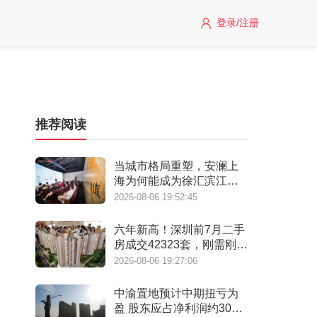
登录/注册
推荐阅读
当城市格局重塑，安澜上
海为何能成为徐汇滨江承
接“新质生产力”的人居锚
2026-08-06 19:52:45
点？
六年新高！深圳前7月二手
房成交42323套，刚需刚改
撑起"量的回归"
2026-08-06 19:27:06
中渝置地预计中期扭亏为
盈 股东应占净利润约3000