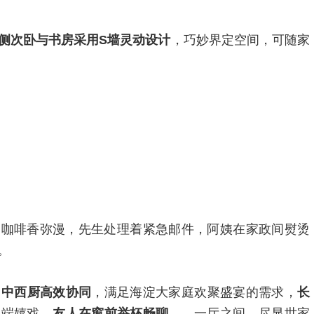
侧次卧与书房采用S墙灵动设计
，巧妙界定空间，可随家
冲咖啡香弥漫，先生处理着紧急邮件，阿姨在家政间熨烫
。
厅，中西厨高效协同
，满足海淀大家庭欢聚盛宴的需求，
长
一端嬉戏，
友人在窗前举杯畅聊
……一厅之间，尽显世家