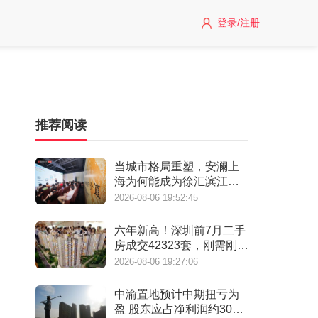
登录/注册
推荐阅读
当城市格局重塑，安澜上
海为何能成为徐汇滨江承
接“新质生产力”的人居锚
2026-08-06 19:52:45
点？
六年新高！深圳前7月二手
房成交42323套，刚需刚改
撑起"量的回归"
2026-08-06 19:27:06
中渝置地预计中期扭亏为
盈 股东应占净利润约3000