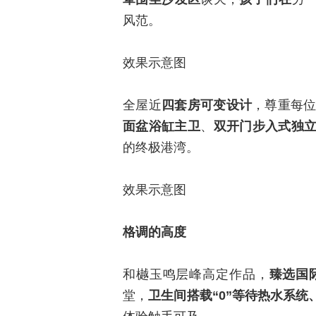
风范。
效果示意图
全屋近
四套房可变设计
，尊重每
面盆浴缸主卫
、
双开门步入式独
的终极港湾。
效果示意图
格调的高度
和樾玉鸣层峰高定作品，
臻选国
堂，
卫生间搭载“0”等待热水系