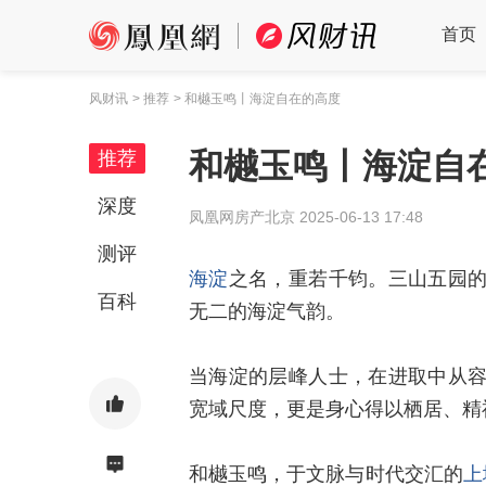
首页
风财讯
> 推荐
> 和樾玉鸣丨海淀自在的高度
和樾玉鸣丨海淀自
推荐
深度
凤凰网房产北京
2025-06-13 17:48
测评
海淀
之名，重若千钧。三山五园
百科
无二的海淀气韵。
当海淀的层峰人士，在进取中从
宽域尺度，更是身心得以栖居、精
和樾玉鸣，于文脉与时代交汇的
上