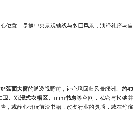
核心位置，尽揽中央景观轴线与多园风景，演绎礼序与自
70°弧面大窗
的通透视野前，让心境回归风景绿洲。
约43
卫、沉浸式衣帽区、mini书房等
空间，私密与松弛并
报告，或静心研读前沿书籍，改变行业的灵感，或在静谧