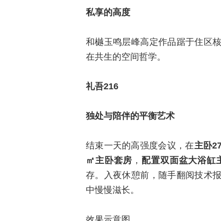
私享的高度
和樾玉鸣层峰高定作品踞于住区
在共生的空间哲学。
礼吾216
独处与陪伴的平衡艺术
结束一天的高强度会议，在
主卧2
㎡主卧套房
，
配置双面盆大浴缸主
存。入夜休憩前，随手翻阅技术
中慢慢滋长。
效果示意图