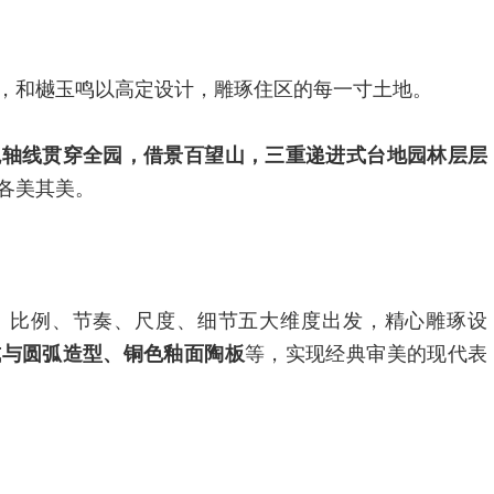
，和樾玉鸣以高定设计，雕琢住区的每一寸土地。
观轴线贯穿全园，借景百望山，三重递进式台地园林层层
各美其美。
、比例、节奏、尺度、细节五大维度出发，精心雕琢设
式与圆弧造型、铜色釉面陶板
等，实现经典审美的现代表