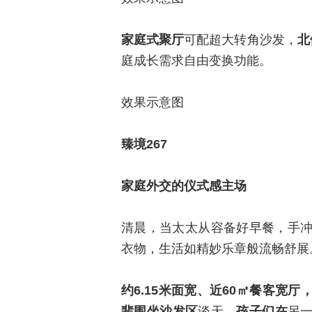
家庭式聚厅
可配超大转角沙发，
北
庭成长需求自由变换功能。
效果示意图
臻境267
家庭外交的仪式感主场
清晨，当太太从容备好早餐，手
衣物，生活如精妙乐章般流畅舒展
约6.15米面宽、近60㎡餐客宽
辈围坐沙发区
谈天，
孩子们在
另