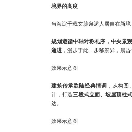
境界的高度
当海淀千载文脉邂逅人居自在新境
规划遵循中轴对称礼序，中央景
递进
，漫步于此，步移景异，晨昏
效果示意图
建筑传承欧陆经典情调
，从构图
计，打造
三段式立面、坡屋顶柱
达。
效果示意图