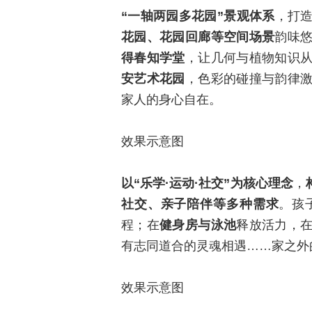
“一轴两园多花园”景观体系
，打
花园、花园回廊等空间场景
韵味
得春知学堂
，让几何与植物知识
安艺术花园
，色彩的碰撞与韵律
家人的身心自在。
效果示意图
以“乐学·运动·社交”为核心理念
，
社交、亲子陪伴等多种需求
。孩
程；在
健身房与泳池
释放活力，
有志同道合的灵魂相遇……家之外
效果示意图