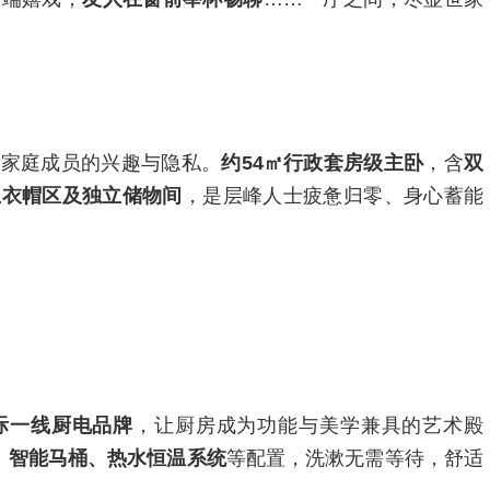
位家庭成员的兴趣与隐私。
约54㎡行政套房级主卧
，含
双
立衣帽区及独立储物间
，是层峰人士疲惫归零、身心蓄能
际一线厨电品牌
，让厨房成为功能与美学兼具的艺术殿
统、智能马桶、热水恒温系统
等配置，洗漱无需等待，舒适