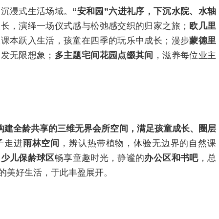
造沉浸式生活场域。
“安和园”六进礼序，下沉水院、水轴
悠长，演绎一场仪式感与松弛感交织的归家之旅；
欧几里
从课本跃入生活，孩童在四季的玩乐中成长；漫步
蒙德里
激发无限想象；
多主题宅间花园点缀其间
，滋养每位业主
构建全龄共享的三维无界会所空间
，满足孩童成长、圈层
子走进
雨林空间
，辨认热带植物，体验无边界的自然课
在
少儿保龄球区
畅享童趣时光，静谧的
办公区和书吧
，总
的美好生活，于此丰盈展开。