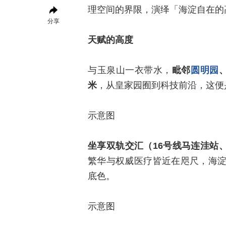
理空间的界限，演绎「海淀自在的
分享
天赋的高度
与玉泉山一衣带水，
毗邻
圆明园
米
，从皇家园囿到科技前沿，这便
示意图
坐享双轨交汇（16号线马连洼站
繁华与权威医疗皆近在咫尺，海
底色。
示意图