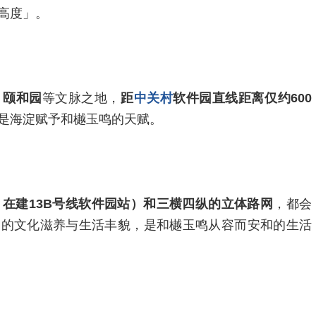
高度」。
、颐和园
等文脉之地，
距
中关村
软件园直线距离仅约600
是海淀赋予和樾玉鸣的天赋。
、在建13B号线软件园站）和三横四纵的立体路网
，都会
淀的文化滋养与生活丰貌，是和樾玉鸣从容而安和的生活