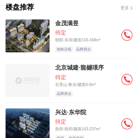
汇’，并以南城都汇项目对外非法高息集资，
楼盘推荐
更多
同时以许诺‘南城都汇项目精装修工程’及包销
金茂满昱
等虚假内容骗取巨额保证金。”
待定
朝阳-东坝/建面116-168m²
该司声明，南城都汇项目从未委托任何机构
地铁沿线
品牌房企
或个人进行项目的装修工程、景观工程、销
售代理及包销等相关事项招标。更未委托任
北京城建·龍樾璟序
何公司及个人，违法收取巨额保证金及居间
待定
费。
石景山-鲁谷/建面0-0m²
品牌房企
兴达·东华院
待定
燕郊-燕郊/建面143-237m²