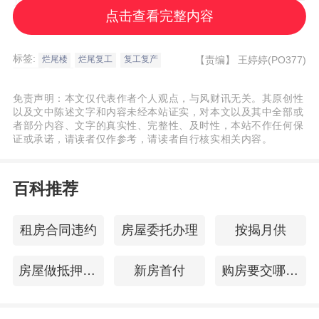
近日，成都市房地产开发企业协会发布的一
点击查看完整内容
则消息曝光了一起令人匪夷所思的“烂尾楼复
工诈骗案”。
标签:
【责编】
王婷婷(PO377)
烂尾楼
烂尾复工
复工复产
保交楼
灰产
据该号转发的“成都瑞卓置业有限公司”《关于
免责声明：本文仅代表作者个人观点，与风财讯无关。其原创性
以及文中陈述文字和内容未经本站证实，对本文以及其中全部或
个别不法机构以南城都汇项目名义诈骗与非
者部分内容、文字的真实性、完整性、及时性，本站不作任何保
法集资的严正声明》描述称，“近期出现个别
证或承诺，请读者仅作参考，请读者自行核实相关内容。
以南城都汇项目复工作为诱饵的机构及个
人，
以承诺获取工程或包销等业务来违法骗
百科推荐
取保证金及居间费。
经我司常年法律顾问单
租房合同违约
房屋委托办理
按揭月供
位核查：悦翔川金产融（成都）有限公司实
控方为香港‘新悦翔投资控股有限公司’（2024
房屋做抵押贷款
新房首付
购房要交哪些税
年11月注册，实缴资本金1万港币），其声
称‘香港中银集团可为其跨境贷款收购南城都