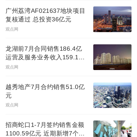
据中国经营报报道，与壹嘉建设签订合同的
广州荔湾AF021637地块项目
复核通过 总投资36亿元
甲方为成都紫盛云天建材有限公司，丙方为
观点网
悦翔川金产融(成都)有限公司[即上述声明中
所指的不法机构]，曾提供过所谓“南城都汇项
龙湖前7月合同销售186.4亿
目授权书”等关键文件，以取得供应商信任。
运营及服务业务收入159.1亿
元
观点网
天眼查显示，紫盛云天建材为注册500万的小
微企业，股东只有一个自然人，无其它企业
越秀地产7月合约销售51.0亿
关联，疑似代持注册。据时代财经报道，
甲
元
方和丙方公司为关联方。
另外，
中国银行(香
观点网
港)有限公司方面辟谣称
，并未参与南城都汇
项目的融资及贷款安排。
招商蛇口1-7月签约销售金额
1100.59亿元 近期新增7个项