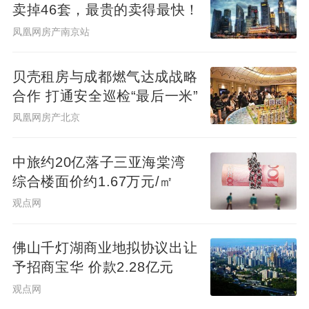
卖掉46套，最贵的卖得最快！
凤凰网房产南京站
贝壳租房与成都燃气达成战略
合作 打通安全巡检“最后一米”
据凤凰网风财讯了解，自今年3月31日，南城
凤凰网房产北京
都汇项目再度公告停工后，便持续有项目相
关建筑、装饰和景观供应商通过各种渠道爆
中旅约20亿落子三亚海棠湾
料，无法收回工程款。例如今年4月，一家名
综合楼面价约1.67万元/㎡
为四川壹嘉建设工程有限公司爆料称，去年
观点网
10月与两家企业签订“南城都汇项目工程合作
协议”
，支付了200万元的保证金，但却至今
佛山千灯湖商业地拟协议出让
没有拿到承诺的不少于6亿元的装修工程费
予招商宝华 价款2.28亿元
用。
观点网