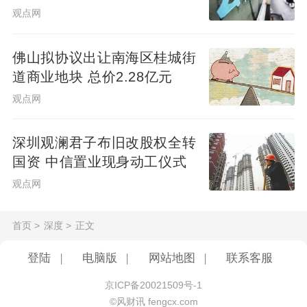
凤凰网风财讯了解到，悦翔川金产融的实控
目
观点网
公司新悦翔投资是一个香港注册的“壳公司”，
涉四川和福建两地民营老板资金，其号称的
佛山拟协议出让南海区桂城街
承包项目复工、得到中行贷款等包装已经被
道商业地块 总价2.28亿元
验伪。相关供应商等待各方回复已经耗费了
观点网
快一年，部分受骗方正通过爆料和报案等方
式争取合法权利，但大家都不知道诈骗案何
深圳观澜君子布旧改股权全转
国资 中信置业现身动工仪式
时能被定性、被处理。
观点网
首页
>
深度
>
正文
登陆
|
电脑版
|
网站地图
|
联系客服
京ICP备20021509号-1
©风财讯 fengcx.com