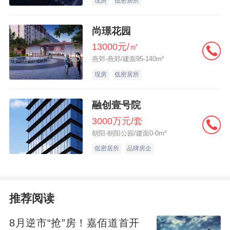
现房
低密居所
尚璟花园
13000元/㎡
燕郊-燕郊/建面95-140m²
现房
低密居所
融创壹号院
3000万元/套
朝阳-朝阳公园/建面0-0m²
低密居所
品牌房企
推荐阅读
8月逆市“抢”房！嘉佰道首开