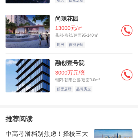
现房
低密居所
高奢酒店的配置，景墙、入户单元门、停车
标识牌，甚至壁灯均由稀有石材定制而成，
尚璟花园
整体应用大面积暖光源烘托艺术氛围。电梯
13000元/㎡
厅墙面由天然白水晶组成，营造尊贵的仪式
燕郊-燕郊/建面95-140m²
感。
现房
低密居所
融创壹号院
3000万元/套
融创壹号院车库大堂艺术光厅
朝阳-朝阳公园/建面0-0m²
低密居所
品牌房企
值得一提的是，在施工现场，壹号院标志性
的玻璃幕窗墙立面已大面积呈现，隐约倒映
着蓝天白云，气势渐显。从实楼向外望去，
推荐阅读
南北楼间距接近百米，是北京市场罕有的尺
度。这其中，是处于建设当中的约1.5万方新
中高考滑档别焦虑！择校三大