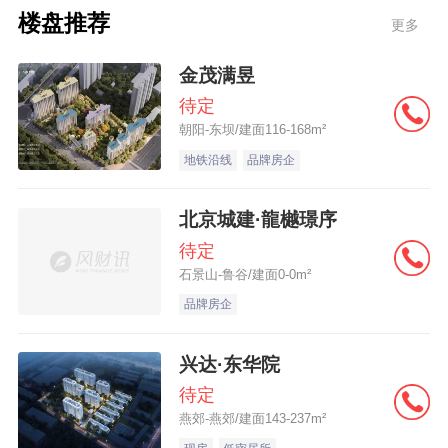
尚感和舒适度。特别是在无梁客厅中心处，
楼盘推荐
更多
设计了通体鎏金色调的功能玄关和一体化吧
台，增添仪式感之外，提升了空间的私密
金茂满昱
性；261㎡则以现代白法设计风格为底，基调
待定
朝阳-东坝/建面116-168m²
浪漫、洁净，整面落地窗的视野极致通透。
地铁沿线
品牌房企
雕花出风口、拼花地板等细节的处理令人印
象深刻。
北京城建·龍樾璟序
待定
石景山-鲁谷/建面0-0m²
融创壹号院215㎡样板间实景
品牌房企
据现场工作人员介绍，融创壹号院的看房动
兴达·东华院
线由地库开始，从地下大堂分别入户，模拟
待定
燕郊-燕郊/建面143-237m²
未来真实的归家场景。项目公区和地库参照