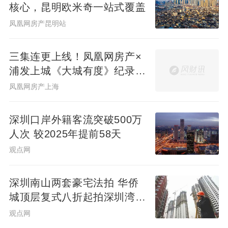
核心，昆明欧米奇一站式覆盖
都市自然主义风格的艺术园林，给住区未来
凤凰网房产昆明站
的高品质生活留下了更多想象空间。
三集连更上线！凤凰网房产×
“市场验证产品，目前登记客户中金融科技新
浦发上城《大城有度》纪录片
贵占主流。”一位项目销售负责人描述，“他们
见证一座百万方大城生长
凤凰网房产上海
既看重朝阳公园的区位稀缺性，也被艺术化
的空间打动。”据悉，融创壹号院是朝阳公园
深圳口岸外籍客流突破500万
旁目前唯一在售的新房项目，现实楼样板间
人次 较2025年提前58天
已启动预约看房。
观点网
深圳南山两套豪宅法拍 华侨
城顶层复式八折起拍深圳湾住
宅1334.98万起
观点网