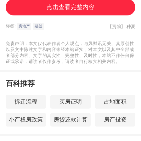
㎡、252㎡以及261㎡三种户型的精装样板
点击查看完整内容
间，为知名设计团队的全新定制。此外，部
分地下车库、局部公区也随之一并呈现。
标签:
【责编】
种夏
房地产
融创
免责声明：本文仅代表作者个人观点，与风财讯无关。其原创性
以及文中陈述文字和内容未经本站证实，对本文以及其中全部或
融创壹号院261㎡样板间
者部分内容、文字的真实性、完整性、及时性，本站不作任何保
证或承诺，请读者仅作参考，请读者自行核实相关内容。
三个全新样板间围绕主流客群需求打造，重
构了空间、材质、色彩及工艺之间平衡。如
百科推荐
215㎡样板间，全屋以暖白和米黄为主色，创
新地在多处使用了弧形元素，悬浮感吊顶与
拆迁流程
买房证明
占地面积
曲面墙体中和了传统直角设计，增添了家的
小产权房政策
房贷还款计算
房产投资
灵动与包裹感；252㎡现代轻奢户型整体融合
了奢石、金属、皮革等材质的应用，兼具时