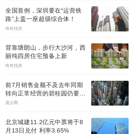
全国首例，深圳要在“运营铁
路”上盖一座超级综合体！
咚咚找房
背靠塘朗山，步行大沙河，西
丽纯四房住宅预备上新
咚咚找房
前7月销售金额不及去年同期
转向正常经营的碧桂园仍要面
对难题
观点网
北京城建11.2亿元中票将于8
月13日兑付 利率3.65%