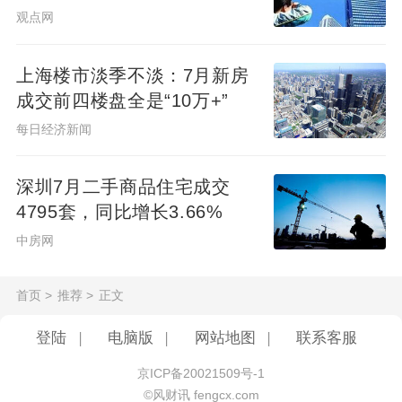
观点网
上海楼市淡季不淡：7月新房
成交前四楼盘全是“10万+”
每日经济新闻
深圳7月二手商品住宅成交
4795套，同比增长3.66%
中房网
首页
>
推荐
>
正文
登陆
|
电脑版
|
网站地图
|
联系客服
京ICP备20021509号-1
©风财讯 fengcx.com