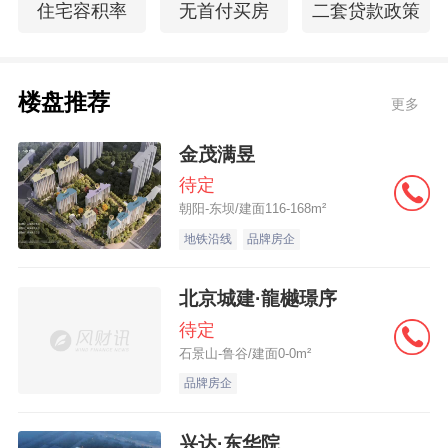
住宅容积率
无首付买房
二套贷款政策
楼盘推荐
更多
金茂满昱
待定
朝阳-东坝/建面116-168m²
地铁沿线
品牌房企
北京城建·龍樾璟序
待定
石景山-鲁谷/建面0-0m²
品牌房企
兴达·东华院