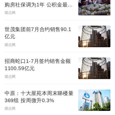
购房社保调为1年 公积金最高
可贷340万元
观点网
世茂集团前7月合约销售90.1
亿元
观点网
招商蛇口1-7月签约销售金额
1100.59亿元
观点网
中原：十大屋苑本周末睇楼量
369组 按周微升0.3%
观点网