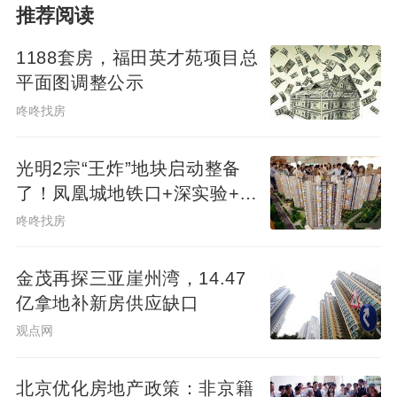
推荐阅读
1188套房，福田英才苑项目总
平面图调整公示
咚咚找房
光明2宗“王炸”地块启动整备
了！凤凰城地铁口+深实验+商
业环绕
咚咚找房
金茂再探三亚崖州湾，14.47
亿拿地补新房供应缺口
观点网
北京优化房地产政策：非京籍