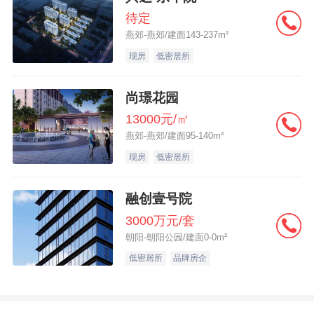
待定
燕郊-燕郊/建面143-237m²
现房
低密居所
尚璟花园
13000元/㎡
燕郊-燕郊/建面95-140m²
现房
低密居所
融创壹号院
3000万元/套
朝阳-朝阳公园/建面0-0m²
低密居所
品牌房企