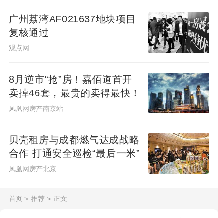
广州荔湾AF021637地块项目
复核通过
观点网
8月逆市“抢”房！嘉佰道首开
卖掉46套，最贵的卖得最快！
凤凰网房产南京站
贝壳租房与成都燃气达成战略
合作 打通安全巡检“最后一米”
凤凰网房产北京
首页
>
推荐
>
正文