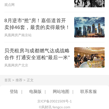
观点网
8月逆市“抢”房！嘉佰道首开
卖掉46套，最贵的卖得最快！
凤凰网房产南京站
贝壳租房与成都燃气达成战略
合作 打通安全巡检“最后一米”
凤凰网房产北京
首页
>
推荐
>
正文
登陆
|
电脑版
|
网站地图
|
联系客服
京ICP备20021509号-1
©风财讯 fengcx.com