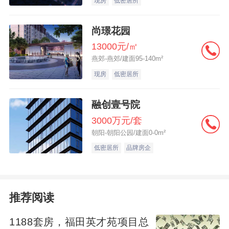
现房
低密居所
尚璟花园
13000元/㎡
燕郊-燕郊/建面95-140m²
现房
低密居所
融创壹号院
3000万元/套
朝阳-朝阳公园/建面0-0m²
低密居所
品牌房企
推荐阅读
1188套房，福田英才苑项目总