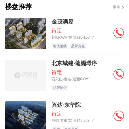
楼盘推荐
表示，公积金属地属性很强，地方自主权很
更多
高，加上低利率的特点，满足本地刚需改善
金茂满昱
的特征明显。楼市的需求主体是刚需刚改群
待定
体，他们对房价、成本比较敏感。
朝阳-东坝/建面116-168m²
地铁沿线
品牌房企
北京城建·龍樾璟序
待定
石景山-鲁谷/建面0-0m²
品牌房企
兴达·东华院
待定
燕郊-燕郊/建面143-237m²