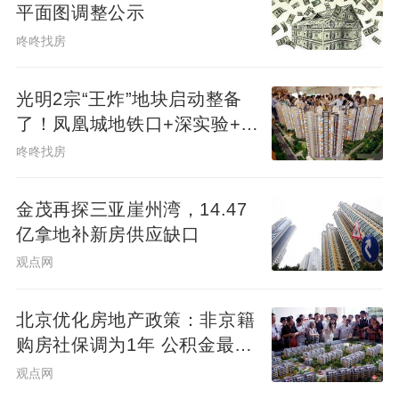
平面图调整公示
咚咚找房
光明2宗“王炸”地块启动整备
了！凤凰城地铁口+深实验+商
业环绕
咚咚找房
金茂再探三亚崖州湾，14.47
亿拿地补新房供应缺口
观点网
北京优化房地产政策：非京籍
购房社保调为1年 公积金最高
可贷340万元
观点网