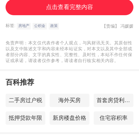
为，住房公积金提取用于支付购房首付款的
点击查看完整内容
政策，直接且有效地减轻了购房者的首付负
担。从宏观层面看，该政策也和国家当前提
标签:
【责编】
冯媛媛
房地产
公积金
政策
及的提振或增加收入的总体思路紧密相关。
免责声明：本文仅代表作者个人观点，与风财讯无关。其原创性
通过减轻购房者的首付压力，本质上间接提
以及文中陈述文字和内容未经本站证实，对本文以及其中全部或
升了居民的可支配收入，增强了其购房消费
者部分内容、文字的真实性、完整性、及时性，本站不作任何保
证或承诺，请读者仅作参考，请读者自行核实相关内容。
能力和支付意愿。此外，首付问题的解决，
本质上就是为了促进住房消费释放、激发市
百科推荐
场活力。从各地的政策来看，虽然有差异，
但实际上在购置新房、二手房、保障房和租
二手房过户税
海外买房
首套房贷利率变化
房等领域都有较好的支持，这有助于真正促
进住房消费的全方位活跃。
抵押贷款年限
新房楼盘价格
住宅容积率
广东省住房政策研究中心首席研究员李宇嘉