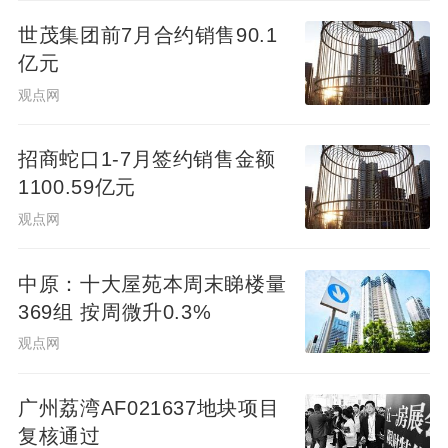
世茂集团前7月合约销售90.1
亿元
观点网
招商蛇口1-7月签约销售金额
1100.59亿元
观点网
中原：十大屋苑本周末睇楼量
369组 按周微升0.3%
观点网
广州荔湾AF021637地块项目
复核通过