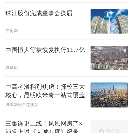
珠江股份完成董事会换届
中房网
中国恒大等被恢复执行11.7亿
风财讯
中高考滑档别焦虑！择校三大
核心，昆明欧米奇一站式覆盖
凤凰网房产昆明站
三集连更上线！凤凰网房产×
浦发上城《大城有度》纪录片