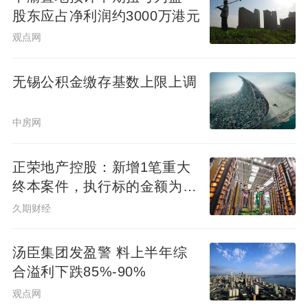
股东应占净利润约3000万港元
观点网
无锡公积金缴存基数上限上调
中房网
正荣地产控股：新增1笔重大
终本案件，执行标的金额为
4.73亿元
久期财经
汤臣集团发盈警 料上半年综
合溢利下跌85%-90%
观点网