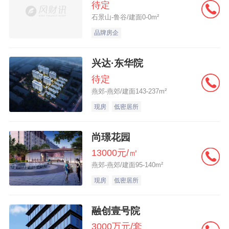
待定
石景山-鲁谷/建面0-0m²
品牌房企
兴达·东华院
待定
燕郊-燕郊/建面143-237m²
现房
低密居所
尚璟花园
13000元/㎡
燕郊-燕郊/建面95-140m²
现房
低密居所
融创壹号院
3000万元/套