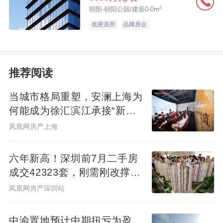
朝阳-朝阳公园/建面0-0m²
低密居所
品牌房企
推荐阅读
当城市格局重塑，安澜上海为
何能成为徐汇滨江承接“新质
生产力”的人居锚点？
凤凰网房产上海
六年新高！深圳前7月二手房
成交42323套，刚需刚改撑
起"量的回归"
凤凰网房产深圳站
中渝置地预计中期扭亏为盈