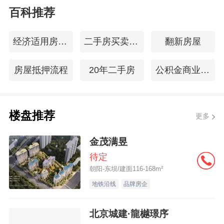
百科推荐
经济适用房购买条件
二手房买卖契税
翻新房屋
房屋抵押流程
20年二手房
公积金商业贷款
楼盘推荐
更多
金茂满昱
待定
朝阳-东坝/建面116-168m²
地铁沿线
品牌房企
北京城建·龍樾璟序