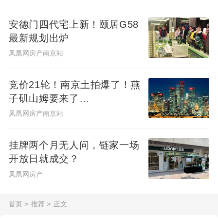
安德门四代宅上新！颐居G58
最新规划出炉
凤凰网房产南京站
竞价21轮！南京土拍爆了！燕
子矶山姆要来了…
凤凰网房产南京站
挂牌两个月无人问，链家一场
开放日就成交？
凤凰网房产
首页
>
推荐
>
正文