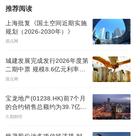
推荐阅读
上海批复《国土空间近期实施
规划（2026-2030年）》
观点网
城建发展完成发行2026年度第
二期中票 规模8.6亿元利率
2.14%
观点网
宝龙地产(01238.HK)前7个月
的合约销售总额约为39.7亿元
同比减少7.78%
久期财经