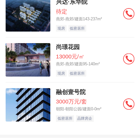
兴达·东华院
待定
燕郊-燕郊/建面143-237m²
现房
低密居所
尚璟花园
13000元/㎡
燕郊-燕郊/建面95-140m²
现房
低密居所
融创壹号院
3000万元/套
朝阳-朝阳公园/建面0-0m²
低密居所
品牌房企