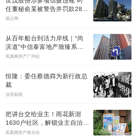
世茂股份涉多项信披违规 时
任董秘俞某被警告并罚款280
万元
观点网
从百年船台到活力岸线｜“尚
滨道”中信泰富地产致臻系首
秀广州&广州滨江天地商业愿
凤凰网房产广州站
景发布，共筑水岸新封面
恒隆：委任蔡德粦为新行政总
裁
澎湃新闻
把讲台交给业主！雨花新澍
1630户社区，解锁业主自治社
群新样本
凤凰网房产南京站