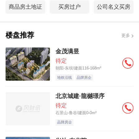
商品房土地证
买房过户
公司名义买房
楼盘推荐
更多
金茂满昱
待定
朝阳-东坝/建面116-168m²
地铁沿线
品牌房企
北京城建·龍樾璟序
待定
石景山-鲁谷/建面0-0m²
品牌房企