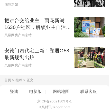
澎湃新闻
把讲台交给业主！雨花新澍
1630户社区，解锁业主自治社
群新样本
凤凰网房产南京站
安德门四代宅上新！颐居G58
最新规划出炉
凤凰网房产南京站
首页
>
推荐
>
正文
登陆
|
电脑版
|
网站地图
|
联系客服
京ICP备20021509号-1
©风财讯 fengcx.com