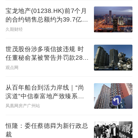
宝龙地产(01238.HK)前7个月
的合约销售总额约为39.7亿元
同比减少7.78%
久期财经
世茂股份涉多项信披违规 时
任董秘俞某被警告并罚款280
万元
观点网
从百年船台到活力岸线｜“尚
滨道”中信泰富地产致臻系首
秀广州&广州滨江天地商业愿
凤凰网房产广州站
景发布，共筑水岸新封面
恒隆：委任蔡德粦为新行政总
裁