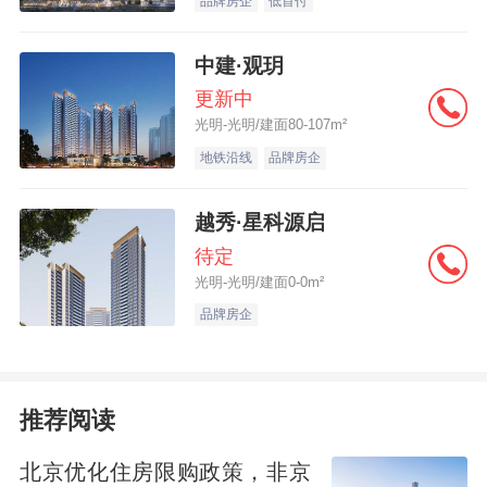
品牌房企
低首付
中建·观玥
更新中
光明-光明/建面80-107m²
地铁沿线
品牌房企
越秀·星科源启
待定
光明-光明/建面0-0m²
品牌房企
推荐阅读
北京优化住房限购政策，非京