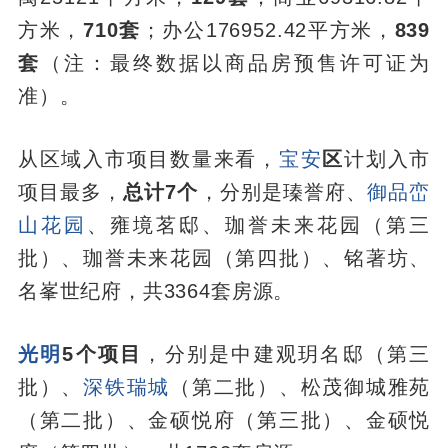
方米，
710套
；办公176952.42平方米，
839
套
（注：最终数据以商品房预售许可证为
准）。
从区域入市项目数量来看，
宝安
区
计划入市
项目最多，
总计7个
，分别是瑧誉府、
御品峦
山花园
、雍境茗邸、珈誉未来花园（第三
批）、珈誉未来花园（第四批）、铭著坊、
名峯世纪府，共3364套房源。
光明
5个项目
，分别是中建观玥名邸（第三
批）、
深铁瑞城
（第二批）、松茂御城雅苑
（第二批）、金硕悦府（第三批）、金硕悦