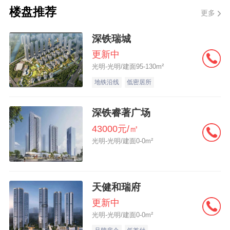
楼盘推荐
更多
深铁瑞城
更新中
光明-光明/建面95-130m²
地铁沿线
低密居所
深铁睿著广场
43000元/㎡
光明-光明/建面0-0m²
天健和瑞府
更新中
光明-光明/建面0-0m²