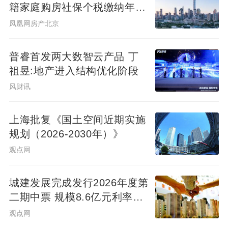
籍家庭购房社保个税缴纳年限
下调为一年
凤凰网房产北京
普睿首发两大数智云产品 丁
祖昱:地产进入结构优化阶段
风财讯
上海批复《国土空间近期实施
规划（2026-2030年）》
观点网
城建发展完成发行2026年度第
二期中票 规模8.6亿元利率
2.14%
观点网