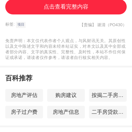
山海家园，共235套房源。
点击查看完整内容
罗湖1个项目
，莲塘金岸里，360套房源。
标签:
【责编】
谢清（PO430）
项目
盐田1个项目
，嘉悦公馆，174套房源。
免责声明：本文仅代表作者个人观点，与风财讯无关。其原创性
以及文中陈述文字和内容未经本站证实，对本文以及其中全部或
者部分内容、文字的真实性、完整性、及时性，本站不作任何保
证或承诺，请读者仅作参考，请读者自行核实相关内容。
百科推荐
房地产评估
购房建议
按揭二手房交易流程
房子过户费
房地产信息
二手房贷款年限