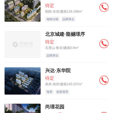
待定
朝阳-东坝/建面116-168m²
地铁沿线
品牌房企
北京城建·龍樾璟序
待定
石景山-鲁谷/建面0-0m²
品牌房企
兴达·东华院
待定
燕郊-燕郊/建面143-237m²
现房
低密居所
尚璟花园