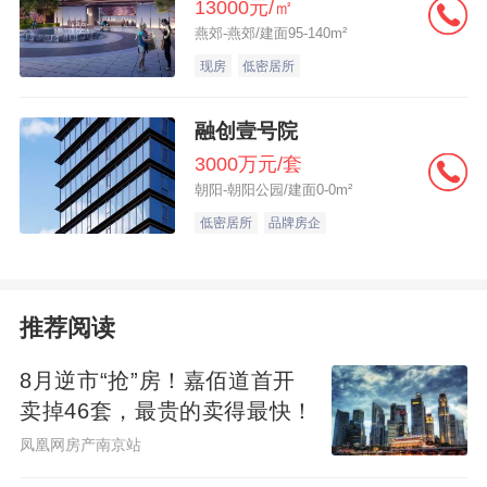
13000元/㎡
燕郊-燕郊/建面95-140m²
现房
低密居所
融创壹号院
3000万元/套
朝阳-朝阳公园/建面0-0m²
低密居所
品牌房企
推荐阅读
8月逆市“抢”房！嘉佰道首开
卖掉46套，最贵的卖得最快！
凤凰网房产南京站