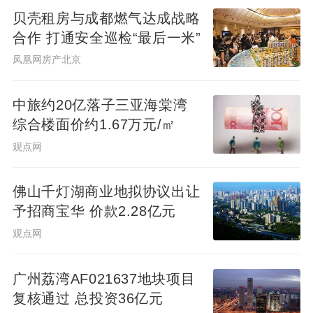
贝壳租房与成都燃气达成战略
合作 打通安全巡检“最后一米”
凤凰网房产北京
中旅约20亿落子三亚海棠湾
综合楼面价约1.67万元/㎡
观点网
佛山千灯湖商业地拟协议出让
予招商宝华 价款2.28亿元
观点网
广州荔湾AF021637地块项目
复核通过 总投资36亿元