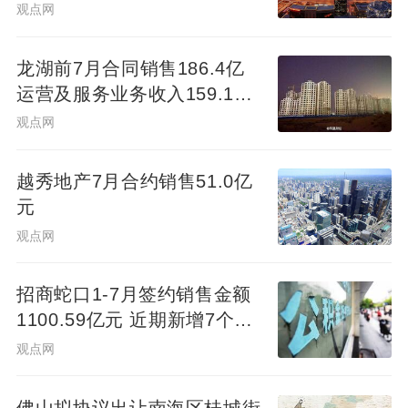
观点网
龙湖前7月合同销售186.4亿
运营及服务业务收入159.1亿
元
观点网
越秀地产7月合约销售51.0亿
元
观点网
招商蛇口1-7月签约销售金额
1100.59亿元 近期新增7个项
目
观点网
佛山拟协议出让南海区桂城街