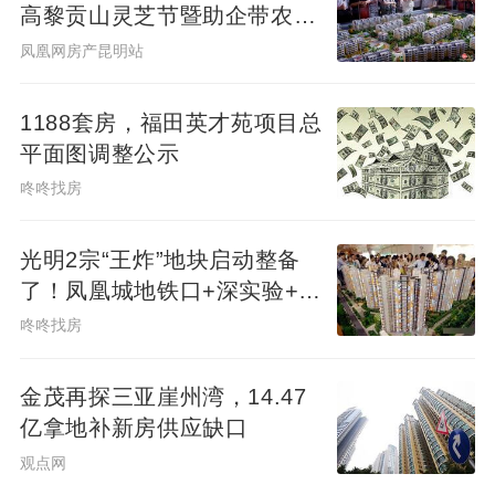
高黎贡山灵芝节暨助企带农短
视频大赛启幕
凤凰网房产昆明站
1188套房，福田英才苑项目总
平面图调整公示
咚咚找房
光明2宗“王炸”地块启动整备
了！凤凰城地铁口+深实验+商
业环绕
咚咚找房
金茂再探三亚崖州湾，14.47
亿拿地补新房供应缺口
观点网