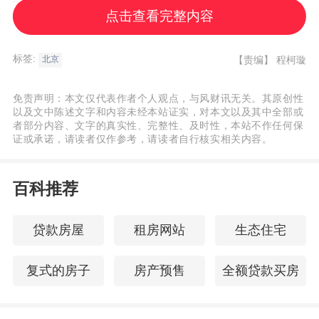
军，注册地址位于北京市
西城
区广莲路 1
点击查看完整内容
号，在建筑行业深耕多年，有着不少亮眼的
业绩。然而此次旗下项目被通报，无疑给这
标签:
【责编】
程柯璇
北京
家老牌企业的口碑带来了一次考验。
免责声明：本文仅代表作者个人观点，与风财讯无关。其原创性
以及文中陈述文字和内容未经本站证实，对本文以及其中全部或
者部分内容、文字的真实性、完整性、及时性，本站不作任何保
证或承诺，请读者仅作参考，请读者自行核实相关内容。
北京市住建委在此次检查后明确要求，各单
位要巩固扬尘治理百日行动成果，树立全
百科推荐
市“一盘棋”意识。各区住建部门要加大扬尘检
查力度，及时移送扬尘违法行为线索，相关
贷款房屋
租房网站
生态住宅
执法部门对移送线索应加强核查，持续加大
问责处罚力度。
复式的房子
房产预售
全额贷款买房
对于北京建工而言，如何吸取教训，改进施