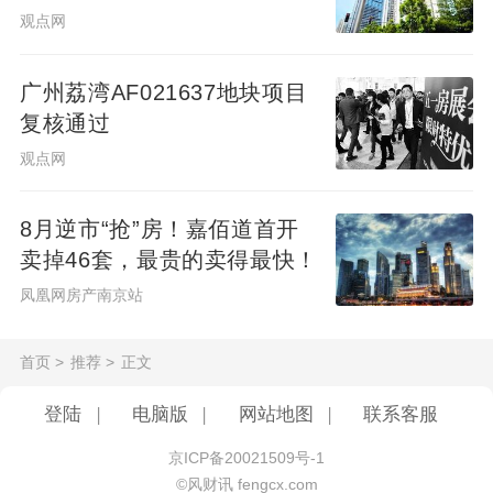
观点网
广州荔湾AF021637地块项目
复核通过
观点网
8月逆市“抢”房！嘉佰道首开
卖掉46套，最贵的卖得最快！
凤凰网房产南京站
首页
>
推荐
>
正文
登陆
|
电脑版
|
网站地图
|
联系客服
京ICP备20021509号-1
©风财讯 fengcx.com