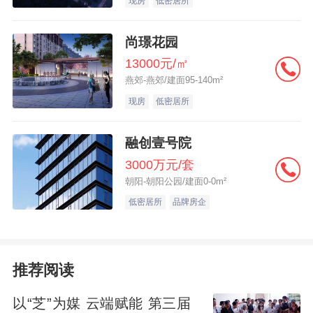
现房
低密居所
尚璟花园
13000元/㎡
燕郊-燕郊/建面95-140m²
现房
低密居所
融创壹号院
3000万元/套
朝阳-朝阳公园/建面0-0m²
低密居所
品牌房企
推荐阅读
以“芝”为媒 云端赋能 第三届