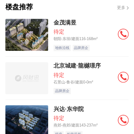
工管理，提升扬尘治理水平，不仅关乎该项
楼盘推荐
更多
目的后续进展，更影响着企业在市场中的声
金茂满昱
誉和竞争力。后续该企业将如何应对，值得
待定
持续关注。
朝阳-东坝/建面116-168m²
地铁沿线
品牌房企
北京城建·龍樾璟序
待定
石景山-鲁谷/建面0-0m²
品牌房企
兴达·东华院
待定
燕郊-燕郊/建面143-237m²