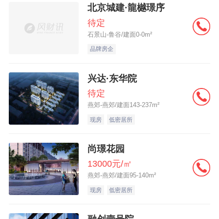
北京城建·龍樾璟序
待定
石景山-鲁谷/建面0-0m²
品牌房企
兴达·东华院
待定
燕郊-燕郊/建面143-237m²
现房
低密居所
尚璟花园
13000元/㎡
燕郊-燕郊/建面95-140m²
现房
低密居所