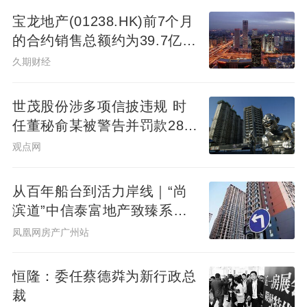
宝龙地产(01238.HK)前7个月
的合约销售总额约为39.7亿元
同比减少7.78%
久期财经
世茂股份涉多项信披违规 时
任董秘俞某被警告并罚款280
万元
观点网
从百年船台到活力岸线｜“尚
滨道”中信泰富地产致臻系首
秀广州&广州滨江天地商业愿
凤凰网房产广州站
景发布，共筑水岸新封面
恒隆：委任蔡德粦为新行政总
裁