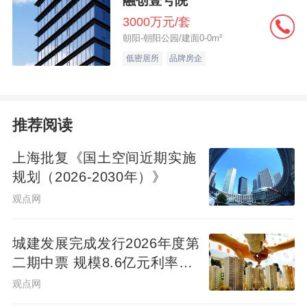
融创壹号院
3000万元/套
朝阳-朝阳公园/建面0-0m²
低密居所
品牌房企
推荐阅读
上海批复《国土空间近期实施
规划（2026-2030年）》
观点网
城建发展完成发行2026年度第
二期中票 规模8.6亿元利率
2.14%
观点网