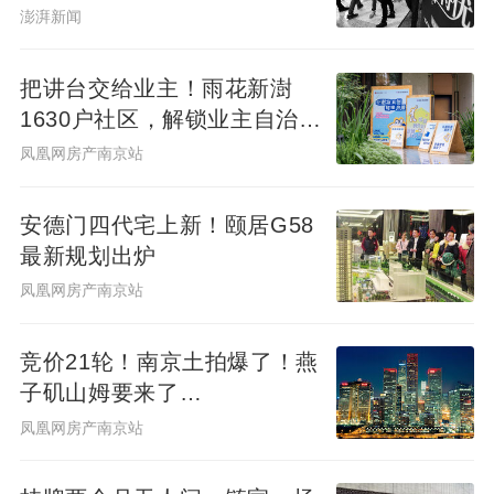
澎湃新闻
把讲台交给业主！雨花新澍
1630户社区，解锁业主自治社
群新样本
凤凰网房产南京站
安德门四代宅上新！颐居G58
最新规划出炉
凤凰网房产南京站
竞价21轮！南京土拍爆了！燕
子矶山姆要来了…
凤凰网房产南京站