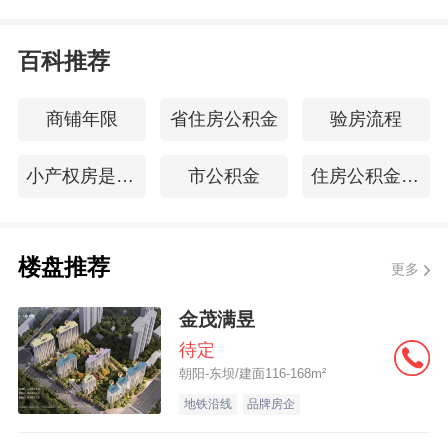
百科推荐
商铺年限
省住房公积金
验房流程
小产权房是什么意思
市公积金
住房公积金贷款计算
楼盘推荐
更多
金茂满昱
待定
朝阳-东坝/建面116-168m²
地铁沿线
品牌房企