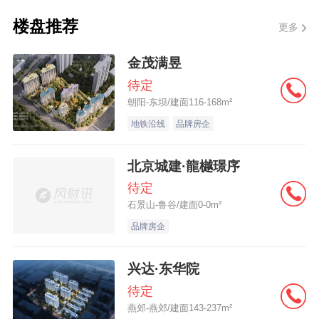
楼盘推荐
更多
金茂满昱
待定
朝阳-东坝/建面116-168m²
地铁沿线
品牌房企
北京城建·龍樾璟序
待定
石景山-鲁谷/建面0-0m²
品牌房企
兴达·东华院
待定
燕郊-燕郊/建面143-237m²