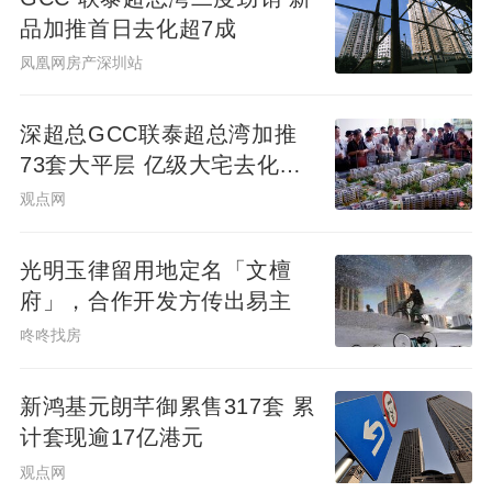
品加推首日去化超7成
凤凰网房产深圳站
深超总GCC联泰超总湾加推
73套大平层 亿级大宅去化近8
成
观点网
光明玉律留用地定名「文檀
府」，合作开发方传出易主
咚咚找房
新鸿基元朗芊御累售317套 累
计套现逾17亿港元
观点网