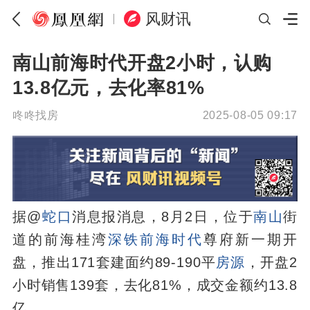
风财讯
南山前海时代开盘2小时，认购
13.8亿元，去化率81%
咚咚找房
2025-08-05 09:17
据@
蛇口
消息报消息，8月2日，位于
南山
街
道的前海桂湾
深铁前海时代
尊府新一期开
盘，推出171套建面约89-190平
房源
，开盘2
小时销售139套，去化81%，成交金额约13.8
亿。