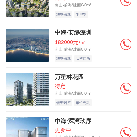
南山-前海/建面0-0m²
地铁沿线
小户型
中海·安缇深圳
182000元/㎡
南山-前海/建面0-0m²
地铁沿线
低密居所
万星林花园
待定
南山-前海/建面0-0m²
低密居所
车位充足
中海·深湾玖序
更新中