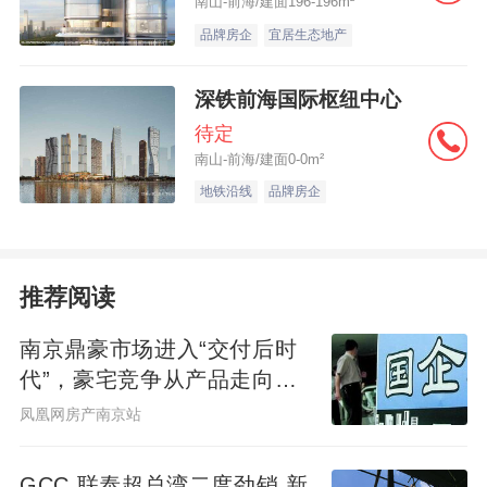
南山-前海/建面196-196m²
品牌房企
宜居生态地产
深铁前海国际枢纽中心
待定
南山-前海/建面0-0m²
地铁沿线
品牌房企
推荐阅读
南京鼎豪市场进入“交付后时
代”，豪宅竞争从产品走向服
务
凤凰网房产南京站
GCC 联泰超总湾二度劲销 新