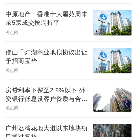
中原地产：香港十大屋苑周末
录5宗成交按周持平
观点网
佛山千灯湖商业地拟协议出让
予招商宝华
观点网
房贷利率下探至2.8%以下 外
资银行低息设客户资质与合作
渠道门槛
观点网
广州荔湾花地大道以东地块项
目通过复核