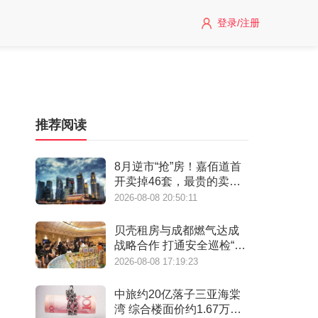
登录/注册
推荐阅读
8月逆市“抢”房！嘉佰道首
开卖掉46套，最贵的卖得
最快！
2026-08-08 20:50:11
贝壳租房与成都燃气达成
战略合作 打通安全巡检“最
后一米”
2026-08-08 17:19:23
中旅约20亿落子三亚海棠
湾 综合楼面价约1.67万元/