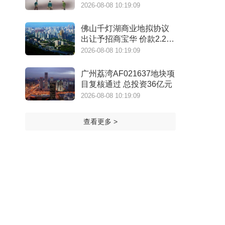
㎡
2026-08-08 10:19:09
佛山千灯湖商业地拟协议
出让予招商宝华 价款2.28
亿元
2026-08-08 10:19:09
广州荔湾AF021637地块项
目复核通过 总投资36亿元
2026-08-08 10:19:09
查看更多 >