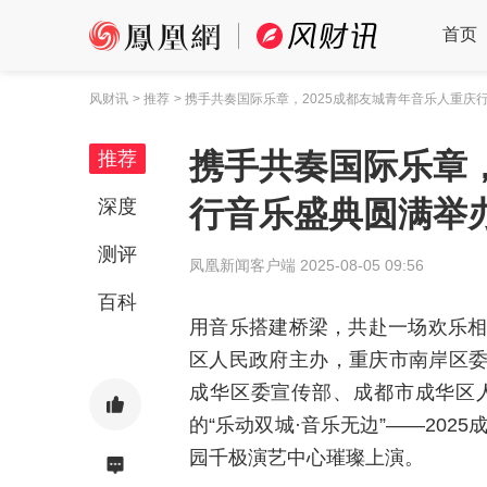
首页
风财讯
> 推荐
> 携手共奏国际乐章，2025成都友城青年音乐人重庆
携手共奏国际乐章，
推荐
行音乐盛典圆满举
深度
测评
凤凰新闻客户端
2025-08-05 09:56
百科
用音乐搭建桥梁，共赴一场欢乐相
区人民政府主办，重庆市南岸区
成华区委宣传部、成都市成华区
的“乐动双城·音乐无边”——20
园千极演艺中心璀璨上演。