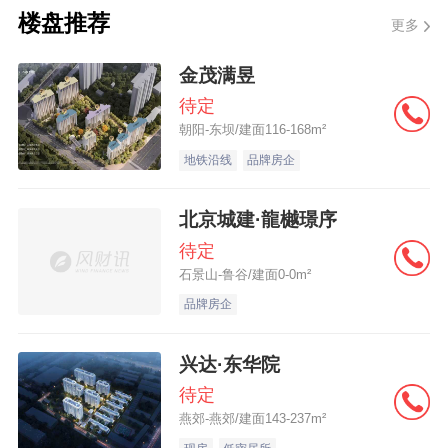
楼盘推荐
更多
会员店业务曾被上述品牌视为“第二增长曲
金茂满昱
线”，用以对标山姆、Costco的会员店业务。
待定
朝阳-东坝/建面116-168m²
尤其盒马曾高举高打发展会员店，自2020年
地铁沿线
品牌房企
10 月，首家盒马X会员店在上海开业，作为
盒马鲜生之外的独立业态开始快速扩张，
北京城建·龍樾璟序
2021年6月进军北京市场、2021年12月8日
待定
石景山-鲁谷/建面0-0m²
至2022年1月14日的短短一个月左右时间
品牌房企
里，相继落地4家盒马X会员店；截至2023年
10月，盒马X会员店已在上海、北京、南
兴达·东华院
京、苏州等地开设了10家门店。
待定
燕郊-燕郊/建面143-237m²
反观山姆，自1996年进入中国市场，二十多