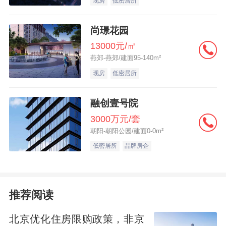
现房
低密居所
年间（截至2024年）门店数约52家；Costco
的门店拓展更是极为谨慎，截至2025年7月
尚璟花园
仅发展了7家，且仅布局中国一线城市和富裕
13000元/㎡
燕郊-燕郊/建面95-140m²
地区，尚未大规模下沉。
现房
低密居所
融创壹号院
3000万元/套
朝阳-朝阳公园/建面0-0m²
低密居所
品牌房企
推荐阅读
北京优化住房限购政策，非京