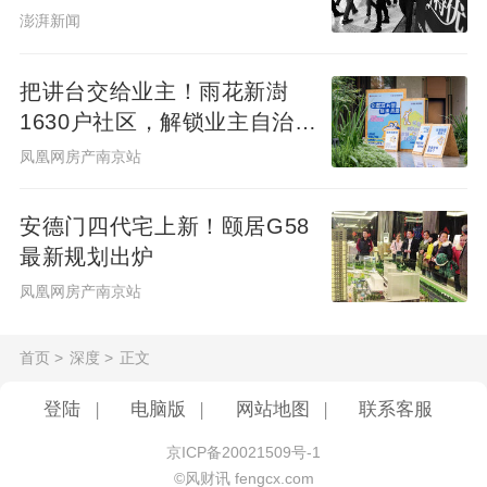
澎湃新闻
大的全球供应链整合能力以及自有品牌的开
发。
把讲台交给业主！雨花新澍
1630户社区，解锁业主自治社
以山姆会员店为例，其通过建立覆盖全球70
群新样本
凤凰网房产南京站
多个国家的直采网络，极大减少中间环节成
本，让商品具备品质和价格优势。同时，山
安德门四代宅上新！颐居G58
姆会员店的自有品牌Member’s Mark在其商
最新规划出炉
品品类中占比超过30%，能够创造独特卖点
凤凰网房产南京站
和高性价比。
首页
>
深度
>
正文
登陆
|
电脑版
|
网站地图
|
联系客服
京ICP备20021509号-1
©风财讯 fengcx.com