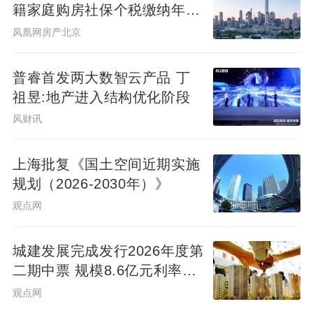
籍家庭购房社保个税缴纳年限
下调为一年
凤凰网房产北京
相较老牌会员店的保守扩张，本土品牌会员
普睿首发两大数智云产品 丁
店的开店节奏颇为激进，这对资金能力便提
祖昱:地产进入结构优化阶段
出了极高要求。
风财讯
实际上，中国消费者习惯了“免费入场、薄利
上海批复《国土空间近期实施
多销”的方式，对会员费的接受程度普遍较
规划（2026-2030年）》
低。即使是山姆和costco，会员费作为其主
观点网
要收入，也表现平平。
城建发展完成发行2026年度第
数据显示，山姆2024年基础会员费13亿元，
二期中票 规模8.6亿元利率
会员续费率在60%-92%之间；Costco在
2.14%
观点网
2024年全球会员费收入约48亿美元，但在中