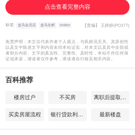
实体门店，2020年7月更是彻底更名为1号会
点击查看完整内容
员店，专注于会员制电商。
标签:
【责编】
王婷婷(PO377)
盒马会员店
盒马生鲜
costco
山姆
家乐福
曾锚定品质消费的"会员店"正掀起关门和停业
免责声明：本文仅代表作者个人观点，与风财讯无关。其原创性
潮，以本土品牌为主的零售商一度蜂拥试水
以及文中陈述文字和内容未经本站证实，对本文以及其中全部或
者部分内容、文字的真实性、完整性、及时性，本站不作任何保
这一“网红模式”，如今却难言顺利，整个行当
证或承诺，请读者仅作参考，请读者自行核实相关内容。
几近将以“全军覆没”告终，这一切是因为做错
了什么？
百科推荐
楼房过户
不买房
离职后提取公积金
老牌会员店28年布局52家
买卖房屋流程
银行贷款利率表
最新楼盘
本土品牌一个月就能开4家