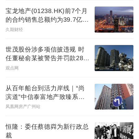
国市场的会员续费率仅为60%，远低于全球
宝龙地产(01238.HK)前7个月
平均水平。
的合约销售总额约为39.7亿元
同比减少7.78%
久期财经
在中国，愿意为“会员身份”付费的普遍为中产
人群，但当下会员店的主力消费群体规模骤
世茂股份涉多项信披违规 时
任董秘俞某被警告并罚款280
减，已无法支撑会员店的大规模扩张。
万元
观点网
从百年船台到活力岸线｜“尚
滨道”中信泰富地产致臻系首
会员店在中国为何水土不服？
秀广州&广州滨江天地商业愿
凤凰网房产广州站
景发布，共筑水岸新封面
中产消费降级只是“借口”
恒隆：委任蔡德粦为新行政总
裁
会员店的核心竞争力在很大程度上依赖于强