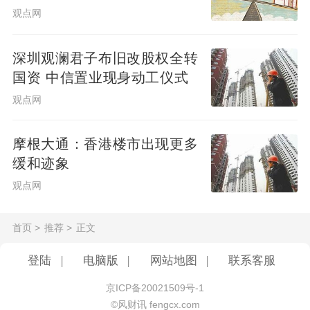
观点网
其三是集中力量打“歼灭战”。一线团队捕捉到
深圳观澜君子布旧改股权全转
项目信息后迅速反馈，由集团层面组织团队
国资 中信置业现身动工仪式
为项目“把脉”，集中力量为委托方提供精准的
观点网
诊断和方案，这也有赖于“精兵简政”后提升的
组织敏捷性与运营效率。
摩根大通：香港楼市出现更多
缓和迹象
“三条路径”让远洋集团在轻资产代建的路上走
观点网
得很快。截至今年上半年，远洋建管位列中
国房地产代建企业第8位。
首页
>
推荐
>
正文
登陆
|
电脑版
|
网站地图
|
联系客服
当轻资产进阶为主要业务方向，重资产时代
积累的经验与能力仍在持续发挥深远影响。
京ICP备20021509号-1
©风财讯 fengcx.com