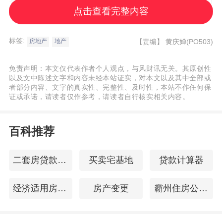
是全面展示北京历史和首都规划建设成就的
点击查看完整内容
综合性展馆。
标签:
【责编】
黄庆婵(PO503)
房地产
地产
类似的案例还有很多，因政府代建项目体量
较大，涉及社会群体比较广泛，入局企业一
免责声明：本文仅代表作者个人观点，与风财讯无关。其原创性
以及文中陈述文字和内容未经本站证实，对本文以及其中全部或
旦把项目品质做好了，社会效应立竿见影，
者部分内容、文字的真实性、完整性、及时性，本站不作任何保
这对初涉代建行业的企业而言，是推动和提
证或承诺，请读者仅作参考，请读者自行核实相关内容。
升品牌效应的重要方式。
百科推荐
第二阶段是过去这两年。房地产市场环境发
二套房贷款利率计算
买卖宅基地
贷款计算器
生深刻变化，行业整体进入调整期，房企纷
纷寻求新出路。2023年底，远洋集团整合内
经济适用房出售
房产变更
霸州住房公积金查询
部资源，推出“远洋建管”全新品牌。在机构披
露的新增拓展面积榜单上，远洋建管从