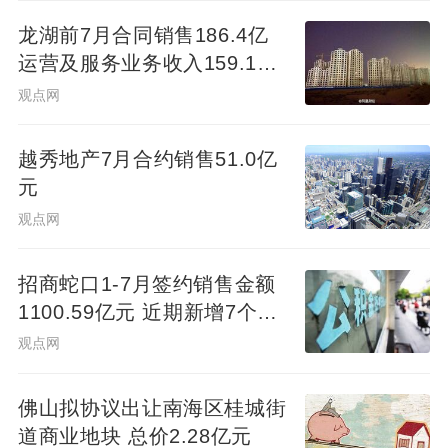
龙湖前7月合同销售186.4亿
其一是建立“根据地”。过往重资产开发模式
运营及服务业务收入159.1亿
下，远洋进入全国近五十个城市，代建“根据
元
观点网
地”则选定在不超过二十城。通过梳理这些城
市的优劣势，找到主要代建类型，明确业务
越秀地产7月合约销售51.0亿
主攻方向，进而找到突破口，管理半径的缩
元
小也更有助于集中精力。
观点网
其二是查漏补缺的“游击战”。远洋并非最早进
招商蛇口1-7月签约销售金额
1100.59亿元 近期新增7个项
入代建行业，规模体量上难以和先行者匹
目
观点网
敌。但能做的是寻找其他平台业务的“真空”，
例如它们没有合作成功的项目、没有涉足的
佛山拟协议出让南海区桂城街
业务类型、没有经验的业务模式……从细微
道商业地块 总价2.28亿元
之处渗透，在此消彼长中逐渐打开市场。