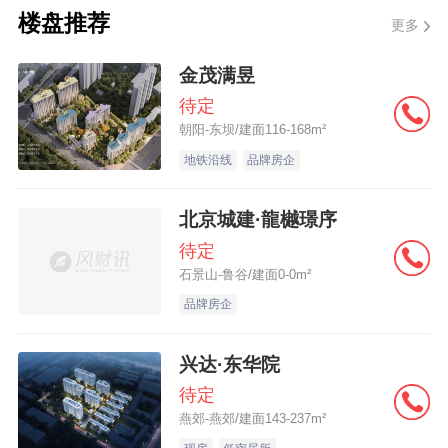
TOP30到TOP20，又到如今的行业第八，经
楼盘推荐
更多
历了“三连跳”。
金茂满昱
不同于其它房企将代建业务拆分，独立运
待定
朝阳-东坝/建面116-168m²
营，远洋采取完全融合的发展模式，既要做
地铁沿线
品牌房企
好重资产开发运营，又要加快代建业务拓展
步伐。在发展的优先级上，代建业务已受到
北京城建·龍樾璟序
了更多的重视。
待定
石景山-鲁谷/建面0-0m²
赵建军表示，“有的城市重资产业务已经基本
品牌房企
结束，自然就转向以轻资产为主。但在北
兴达·东华院
京、廊坊、秦皇岛等城市，远洋的开发业务
待定
还占主要地位，轻资产业务相对少一些。自
燕郊-燕郊/建面143-237m²
然过渡是最好的方式，没有必要主动拆分”