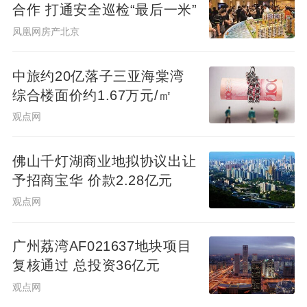
合作 打通安全巡检“最后一米”
凤凰网房产北京
做代建是由开发商变成服务商，“甲方”变
为“乙方。远洋提出了“双乙方”理念，即整个
中旅约20亿落子三亚海棠湾
集团是一线团队的乙方，一线团体是代建项
综合楼面价约1.67万元/㎡
目的乙方。核心内涵是，集团全力服务好一
观点网
线“前线打仗”的员工，一线要服务好客户。
佛山千灯湖商业地拟协议出让
思维的变化也带来了管理方式的变化，从过
予招商宝华 价款2.28亿元
去管控型思维转向服务型组织，重在形成合
观点网
力为一线团队提供支持、帮助和资源协同。
广州荔湾AF021637地块项目
当然，想要实现长足发展，最根本的是要持
复核通过 总投资36亿元
续获得业务。在这件事上，远洋也经历过一
观点网
段时间的摸索，现已形成三条路径。