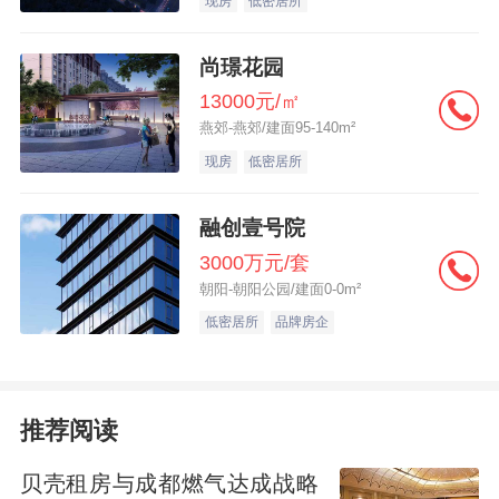
现房
低密居所
他强调，“大股东、公司管理层等各方都很支
尚璟花园
持远洋做代建，希望我们做好代建稳定团
13000元/㎡
队、提升能力和品牌影响力。”
燕郊-燕郊/建面95-140m²
现房
低密居所
大船转舵
融创壹号院
3000万元/套
实际上，由甲方变成乙方，这一过程并不容
朝阳-朝阳公园/建面0-0m²
易，其中最重要的是思维方式的转变。
低密居所
品牌房企
在之前的发展叙事中，远洋集团以“开发商”身
份示人，这一角色具有明显的重资产特征，
推荐阅读
作为项目“甲方”，在决策与管理上占据主导地
贝壳租房与成都燃气达成战略
位。