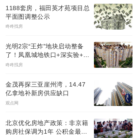
1188套房，福田英才苑项目总
平面图调整公示
咚咚找房
光明2宗“王炸”地块启动整备
了！凤凰城地铁口+深实验+商
业环绕
咚咚找房
金茂再探三亚崖州湾，14.47
亿拿地补新房供应缺口
观点网
北京优化房地产政策：非京籍
购房社保调为1年 公积金最高