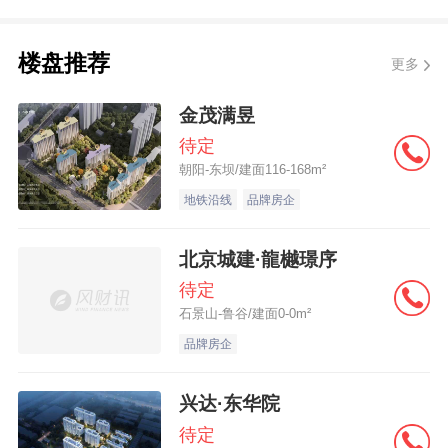
楼盘推荐
更多
金茂满昱
待定
朝阳-东坝/建面116-168m²
地铁沿线
品牌房企
北京城建·龍樾璟序
待定
石景山-鲁谷/建面0-0m²
品牌房企
兴达·东华院
待定