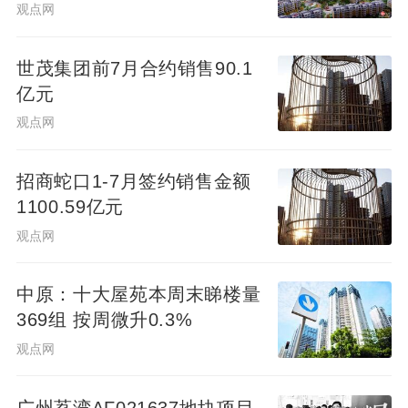
可贷340万元
观点网
世茂集团前7月合约销售90.1
亿元
观点网
招商蛇口1-7月签约销售金额
1100.59亿元
观点网
中原：十大屋苑本周末睇楼量
369组 按周微升0.3%
观点网
广州荔湾AF021637地块项目