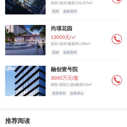
燕郊-燕郊/建面143-237m²
现房
低密居所
尚璟花园
13000元/㎡
燕郊-燕郊/建面95-140m²
现房
低密居所
融创壹号院
3000万元/套
朝阳-朝阳公园/建面0-0m²
低密居所
品牌房企
推荐阅读