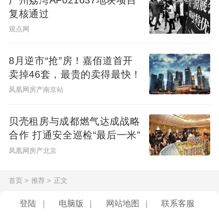
复核通过
观点网
8月逆市“抢”房！嘉佰道首开
卖掉46套，最贵的卖得最快！
凤凰网房产南京站
贝壳租房与成都燃气达成战略
合作 打通安全巡检“最后一米”
凤凰网房产北京
首页
>
推荐
>
正文
登陆
|
电脑版
|
网站地图
|
联系客服