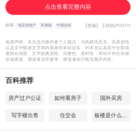
重点市场，保守投资，用轻资产来经营。最
点击查看完整内容
重要的是保证公司现金流的稳定，再做投
资。
标签:
【责编】
王婷婷(PO377)
瑞安房地产
罗康瑞
中期业绩
中期财报
免责声明：本文仅代表作者个人观点，与风财讯无关。其原创性
上半年租金收入17.81亿
以及文中陈述文字和内容未经本站证实，对本文以及其中全部或
者部分内容、文字的真实性、完整性、及时性，本站不作任何保
证或承诺，请读者仅作参考，请读者自行核实相关内容。
逆势增长显
稳健
百科推荐
2025年上半年，瑞安房地产的租金及相关收
入（包括合营公司及联营公司）为17.81亿
房产过户公证
如何看房子
国外买房
元，保持增长。
写字楼出售
住交会
板楼是什么意思
在瑞安房地产的在建和待开发商业物业组合
中，商业地产投资组合总面积为190.6万平方