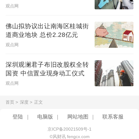
高端住宅细分市场的表现尤为亮眼，也令我
目
观点网
们对”翠湖天地·六和“项目的低密度风貌别墅
推售更具信心。这些以"Best-in-Class"最优
佛山拟协议出让南海区桂城街
产品策略打造的风貌别墅，专为追求东方美
道商业地块 总价2.28亿元
学意境与都市静谧庭院生活的高净值客群量
观点网
身定制，作为"翠湖天地"品牌的最新力作，将
重新定义高端风貌别墅的品质标杆，有望吸
深圳观澜君子布旧改股权全转
国资 中信置业现身动工仪式
引更多伙伴。
观点网
首页
>
深度
>
正文
登陆
|
电脑版
|
网站地图
|
联系客服
京ICP备20021509号-1
©风财讯 fengcx.com