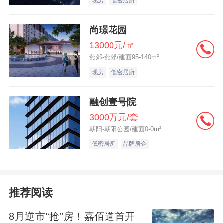
现房
低密居所
新落成的办公楼仍成功吸引了跨国公司入
驻。这些验证之下，让瑞安房地产有信心在
尚璟花园
未来仍坚持以客户需求为导向，巩固差异化
13000元/㎡
燕郊-燕郊/建面95-140m²
竞争优势，持续优化运营能效。
现房
低密居所
“我们也将调动集团资源和创新优势，在各个
融创壹号院
新项目力求更精准地把握市场新机遇，实现
3000万元/套
有影响力的成功开业，进一步推动公司经常
朝阳-朝阳公园/建面0-0m²
性收入的可持续增长。”张斌表示。
低密居所
品牌房企
标杆豪宅表现亮眼
推荐阅读
全年锁定175.21亿销售额
8月逆市“抢”房！嘉佰道首开