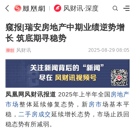
风财讯·深度
窥报|瑞安房地产中期业绩逆势增
长 筑底期寻稳势
风财讯
2025-08-29 08:05
凤凰网风财讯报道
2025年上半年全国
房地产
市场
整体延续修复态势，新
房市
场基本平
稳，
二手房成交
延续增长态势，市场止跌回
稳态势有所减弱。