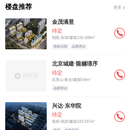
米，其中55%为办公物业，45%为零售物
楼盘推荐
更多
业。
金茂满昱
待定
数据显示，以“新天地”为标杆的零售物业项
朝阳-东坝/建面116-168m²
目，平均出租率达到94%，客流量和租户销
地铁沿线
品牌房企
售均增长10.5%；成熟运营的办公楼出租率
始终维持在90%的高位水平，瑞安房地产的
北京城建·龍樾璟序
商业经营成绩稳居行业前列。
待定
石景山-鲁谷/建面0-0m²
在瑞安新天地行政总裁张斌看来，当前中国
品牌房企
零售行业迎来了深刻变革，"新天地"社区通过
兴达·东华院
持续创新来提供更加前沿的生活方式和文化
待定
焕新产品与体验，从而稳步推动租金收入的
燕郊-燕郊/建面143-237m²
增长；办公物业尽管普遍面临压力，但集团