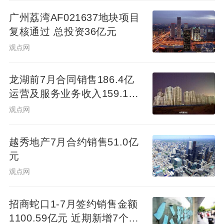
有104亿元的可售货值，武汉有382亿元可售
广州荔湾AF021637地块项目
复核通过 总投资36亿元
货值。
观点网
“除合约销售外，我们还有6.99亿的认购销售
龙湖前7月合同销售186.4亿
额将在未来几个月内转为合约销售。目前瑞
运营及服务业务收入159.1亿
安房地产已经锁定销售总额为175.21亿元，
元
观点网
将于2025年下半年及以后交付并陆续在财务
业绩当中予以确认。"瑞安房地产行政总裁王
越秀地产7月合约销售51.0亿
颖表示。
元
观点网
其指出，尽管中国住宅市场整体复苏仍较缓
慢，上海市场却继续展现出较好的韧性，改
招商蛇口1-7月签约销售金额
善型需求稳步释放、地价持续上升。其中，
1100.59亿元 近期新增7个项