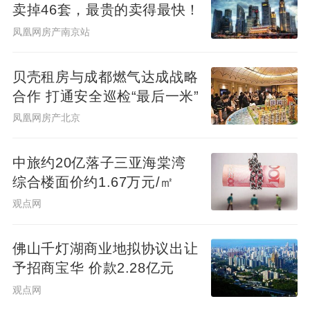
卖掉46套，最贵的卖得最快！
今年上半年房地产市场整体止跌回稳，尤其
凤凰网房产南京站
以上海为代表的城市，高端住宅热度不减，
持续支撑市场需求稳步释放。
贝壳租房与成都燃气达成战略
合作 打通安全巡检“最后一米”
上半年，瑞安房地产的上海标杆项目也表现
凤凰网房产北京
良好，期内合约销售额34.73亿元，同比显著
增长了457%，其中住宅销售额32.9亿元，商
中旅约20亿落子三亚海棠湾
业物业销售额1.83亿元，主要源于翠湖天地·
综合楼面价约1.67万元/㎡
六核项目9套联排别墅的预售，部分来自
武汉
观点网
天地的最后一期住宅项目。
佛山千灯湖商业地拟协议出让
就未来发展空间而言，截止2025年6月30
予招商宝华 价款2.28亿元
日，瑞安和合营公司拥有的住宅可售货值486
观点网
亿元，其中瑞安的权益货值为249亿元，上海