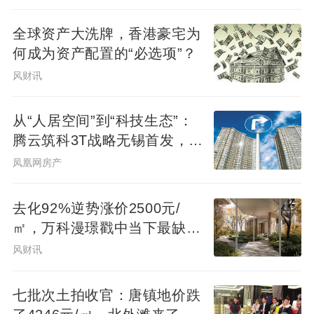
全球资产大洗牌，香港豪宅为
何成为资产配置的“必选项”？
风财讯
从“人居空间”到“科技生态”：
腾云筑科3T战略无锡首发，生
态圈协同重构未来人居
凤凰网房产
去化92%逆势涨价2500元/
㎡，万科漫璟戳中当下最缺的
松弛生活
风财讯
七批次土拍收官：唐镇地价跌