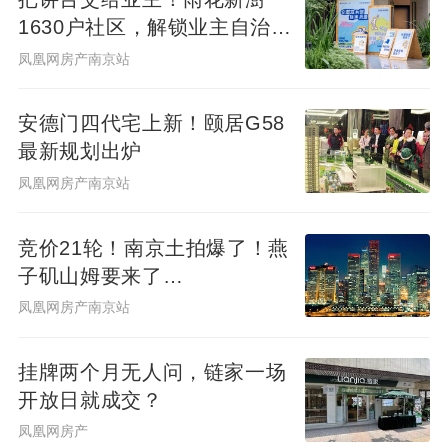
1630户社区，解锁业主自治社
群新样本
凤凰网房产南京站
安德门四代宅上新！颐居G58
最新规划出炉
凤凰网房产南京站
竞价21轮！南京土拍爆了！燕
子矶山姆要来了…
凤凰网房产南京站
挂牌两个月无人问，链家一场
开放日就成交？
凤凰网房产