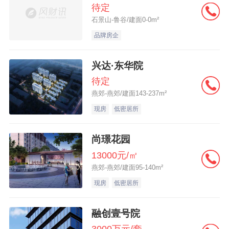
待定
石景山-鲁谷/建面0-0m²
品牌房企
兴达·东华院
待定
燕郊-燕郊/建面143-237m²
现房
低密居所
尚璟花园
13000元/㎡
燕郊-燕郊/建面95-140m²
现房
低密居所
融创壹号院