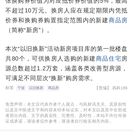
张换购券价值为对应抵价券价值的5%，最高
不超过10万元。换房人应在规定期限内凭抵
价券和换购券购置指定范围内的新建
商品房
（简称“新房”）。
本次“以旧换新”活动新房项目库的第一批楼盘
共80个，可供换房人选购的新建
商品住宅
房
源总数超过1.2万套，涵盖各类改善型房源，
可满足不同层次“换新”购房需求。
标签:
【责编】
风科186
宁波
以旧换新
商品房
免责声明：本文仅代表作者个人观点，与风财讯无关。其原创性
以及文中陈述文字和内容未经本站证实，对本文以及其中全部或
者部分内容、文字的真实性、完整性、及时性，本站不作任何保
证或承诺，请读者仅作参考，请读者自行核实相关内容。