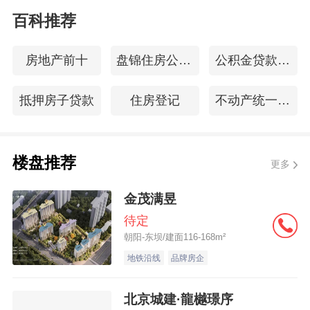
百科推荐
房地产前十
盘锦住房公积金查询
公积金贷款年龄
抵押房子贷款
住房登记
不动产统一登记
楼盘推荐
更多
金茂满昱
待定
朝阳-东坝/建面116-168m²
地铁沿线
品牌房企
北京城建·龍樾璟序