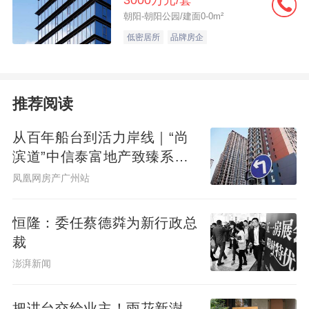
3000万元/套
朝阳-朝阳公园/建面0-0m²
低密居所
品牌房企
推荐阅读
从百年船台到活力岸线｜“尚
滨道”中信泰富地产致臻系首
秀广州&广州滨江天地商业愿
凤凰网房产广州站
景发布，共筑水岸新封面
恒隆：委任蔡德粦为新行政总
裁
澎湃新闻
把讲台交给业主！雨花新澍