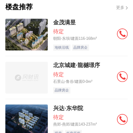
楼盘推荐
而没有购房资格，所以新政还是会在一定程
更多
度上刺激刚需入市的速度。”
金茂满昱
待定
朝阳-东坝/建面116-168m²
罗湖区的房产中介门店，正准备更改笋盘信
地铁沿线
品牌房企
息。 吴家明/摄
北京城建·龍樾璟序
在深圳龙岗区，记者看到营销中心里不少购
待定
石景山-鲁谷/建面0-0m²
房者正在看房。房企相关工作人员表示，龙
品牌房企
岗区早在去年就放宽了非本市户籍人士购房
资格，近一年来项目的外地客户比例明显增
兴达·东华院
加，所占比例超过15%。“新政出来后，我们
待定
连夜调整了宣传信息，主打‘不限购’，深圳的
燕郊-燕郊/建面143-237m²
房产只要价格到位，还是非常吸引外地投资