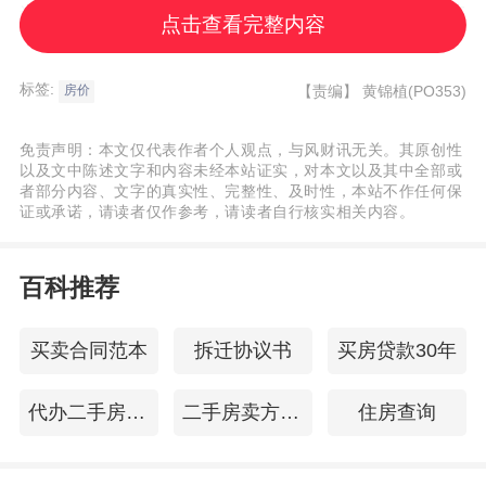
道）、龙岗区、龙华区、坪山区、光明区范
点击查看完整内容
围内也可以购买商品住房，限购两套。
标签:
【责编】
黄锦植(PO353)
房价
“在深圳各区当中，罗湖区的二手房成交占比
免责声明：本文仅代表作者个人观点，与风财讯无关。其原创性
一直处在前列位置，新房虽然库存量不大，
以及文中陈述文字和内容未经本站证实，对本文以及其中全部或
但多数是高容积率的旧改房源，所以去化速
者部分内容、文字的真实性、完整性、及时性，本站不作任何保
证或承诺，请读者仅作参考，请读者自行核实相关内容。
度较慢，此次放松限购将有利于市场去化，
特别是一些低总价高租金回报率以及优质学
百科推荐
区房。”罗湖布心片区一位资深房产中介经理
表示，“新政是在5日晚间公布，当晚就有客
买卖合同范本
拆迁协议书
买房贷款30年
户来电咨询，我到凌晨两点多才休息。新政
实施首日的上午，我就接到5位客户的咨询来
代办二手房过户
二手房卖方税费
住房查询
电，询问此前看过的房源是否有变动，其中
有1位客户已经签约了，之前因为罗湖区限购