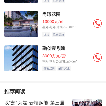
现房
低密居所
者。”
尚璟花园
13000元/㎡
燕郊-燕郊/建面95-140m²
深圳龙岗区一处新房营销中心，现场不少购
现房
低密居所
房者正在咨询。 吴家明/摄
融创壹号院
限购全面放开只是时间问题
3000万元/套
朝阳-朝阳公园/建面0-0m²
针对深圳此次推出的楼市新政，广东省城规
低密居所
品牌房企
院住房政策研究中心首席研究员李宇嘉表
示，深圳此次限购松绑力度显著超过北京、
上海，通过大幅收缩限购范围、放宽企业购
推荐阅读
房限制等组合拳，扭转楼市调整态势，释放
以“芝”为媒 云端赋能 第三届
市场活力。