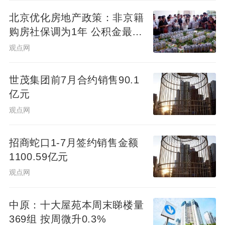
情况下，外围区域退出限购也就在情理之
北京优化房地产政策：非京籍
中。”李宇嘉表示。
购房社保调为1年 公积金最高
可贷340万元
观点网
美联物业全国研究中心总监何倩茹认为，此
次深圳住房政策优化方向符合预期，与北
世茂集团前7月合约销售90.1
京、上海的调整方向一致。她判断，限购全
亿元
面放开只是时间问题，当前正处于逐步放开
观点网
的阶段。
招商蛇口1-7月签约销售金额
对于政策效果，何倩茹预计，政策放宽后，
1100.59亿元
新房和二手房市场成交将出现较大涨幅，对
观点网
比去年情况，成交涨幅可能达到一倍甚至更
高。何倩茹还表示，尤其看好放宽深户个人
中原：十大屋苑本周末睇楼量
限购套数的政策，这一政策对市场的影响会
369组 按周微升0.3%