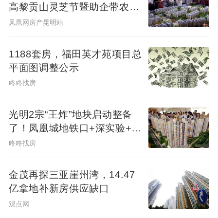
高黎贡山灵芝节暨助企带农短
视频大赛启幕
凤凰网房产昆明站
“数据显示，深圳二手住房价格自2021年5月
起持续下跌至今已达4年之久。部分区域房价
1188套房，福田英才苑项目总
较高峰期近乎腰斩，这也使得低总价二手房
平面图调整公示
交易活跃度上升。不仅如此，土地市场表现
咚咚找房
同样承压。2025年上半年，深圳住宅用地出
让金未进入全国前20名，这对于深圳补齐民
光明2宗“王炸”地块启动整备
生短板、推进外来人口本地化、助力战略性
了！凤凰城地铁口+深实验+商
新兴产业发展，甚至城市吸引人才、提升城
业环绕
咚咚找房
市竞争力等方面，都会形成资金方面的制
约。此外，深圳楼市较京沪具有更强波动
金茂再探三亚崖州湾，14.47
亿拿地补新房供应缺口
性，房地产对居民资产配置、
金融
市场及城
观点网
市经济的影响更为显著。在投资情绪低迷的