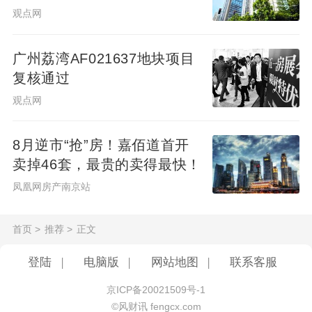
较为明显。
观点网
深圳此次楼市新政的另一项重要举措是调整
广州荔湾AF021637地块项目
房贷利率政策。据上海
易居
房地产研究院副
复核通过
院长严跃进测算，此前深圳首套房和二套房
观点网
的利率定价公式分别为LPR-45BP和LPR-
8月逆市“抢”房！嘉佰道首开
5BP。依据新政策，二套房贷利率降低40个
卖掉46套，最贵的卖得最快！
基点。按照100万元贷款本金、30年期等额
凤凰网房产南京站
本息方式计算，房贷总还款成本将减少近8万
元，月供额将减少220元。
首页
>
推荐
>
正文
而在去年深圳放松限购后，新房市场的交易
登陆
|
电脑版
|
网站地图
|
联系客服
活跃度明显提升。参照北京、上海楼市新政
京ICP备20021509号-1
后的市场表现，严跃进预计：“对于非核心区
©风财讯 fengcx.com