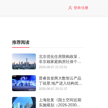
登录/注册
推荐阅读
北京优化住房限购政策，
非京籍家庭购房社保个税
缴纳年限下调为一年
2026-08-07 21:53:01
普睿首发两大数智云产品
丁祖昱:地产进入结构优化
阶段
2026-08-07 20:52:37
上海批复《国土空间近期
实施规划（2026-2030