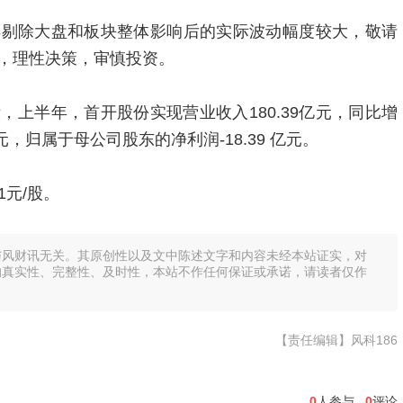
票剔除大盘和板块整体影响后的实际波动幅度较大，敬请
，理性决策，审慎投资。
上半年，首开股份实现营业收入180.39亿元，同比增
6亿元，归属于母公司股东的净利润-18.39 亿元。
1元/股。
与风财讯无关。其原创性以及文中陈述文字和内容未经本站证实，对
的真实性、完整性、及时性，本站不作任何保证或承诺，请读者仅作
【责任编辑】风科186
0
人参与
0
评论