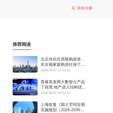
登录/注册
推荐阅读
北京优化住房限购政策，
非京籍家庭购房社保个税
缴纳年限下调为一年
2026-08-07 21:53:01
普睿首发两大数智云产品
丁祖昱:地产进入结构优化
阶段
2026-08-07 20:52:37
上海批复《国土空间近期
实施规划（2026-2030