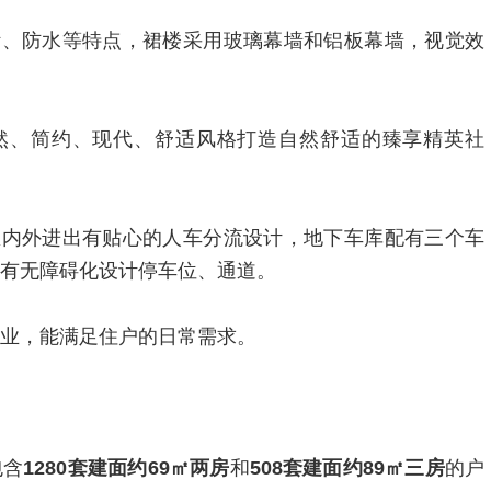
污、防水等特点，裙楼采用玻璃幕墙和铝板幕墙，视觉效
然、简约、现代、舒适风格打造自然舒适的臻享精英社
区内外进出有贴心的人车分流设计，地下车库配有三个车
配有无障碍化设计停车位、通道。
商业，能满足住户的日常需求。
包含
1280套建面约69㎡两房
和
508套建面约89㎡三房
的户