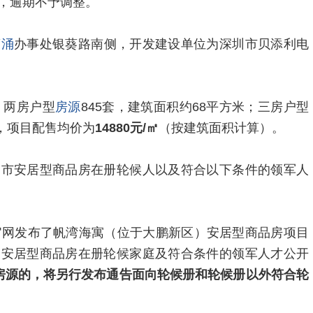
，逾期不予调整。
葵涌
办事处银葵路南侧，开发建设单位为深圳市贝添利电
：两房户型
房源
845套，建筑面积约68平方米；三房户型
米，项目配售均价为
14880元/㎡
（按建筑面积计算）。
圳市安居型商品房在册轮候人以及符合以下条件的领军人
官网发布了帆湾海寓（位于大鹏新区）安居型商品房项目
向安居型商品房在册轮候家庭及符合条件的领军人才公开
房源的，将另行发布通告面向轮候册和轮候册以外符合轮