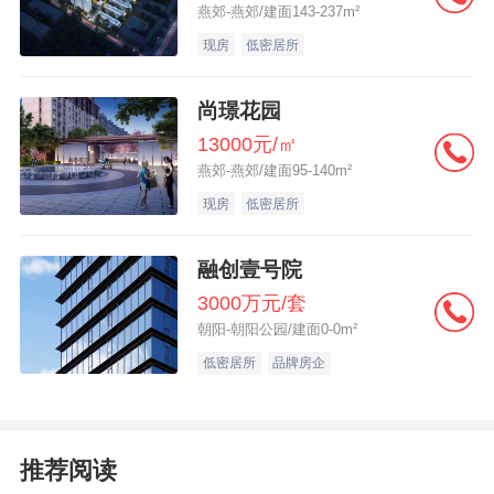
燕郊-燕郊/建面143-237m²
现房
低密居所
尚璟花园
13000元/㎡
燕郊-燕郊/建面95-140m²
现房
低密居所
融创壹号院
3000万元/套
朝阳-朝阳公园/建面0-0m²
低密居所
品牌房企
推荐阅读