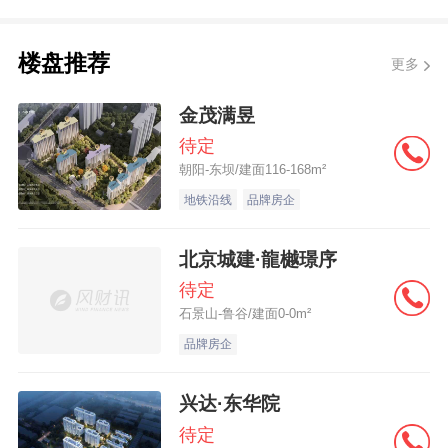
楼盘推荐
更多
金茂满昱
待定
朝阳-东坝/建面116-168m²
地铁沿线
品牌房企
北京城建·龍樾璟序
待定
石景山-鲁谷/建面0-0m²
品牌房企
兴达·东华院
待定