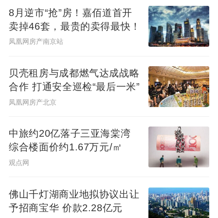
8月逆市“抢”房！嘉佰道首开
卖掉46套，最贵的卖得最快！
凤凰网房产南京站
贝壳租房与成都燃气达成战略
合作 打通安全巡检“最后一米”
凤凰网房产北京
中旅约20亿落子三亚海棠湾
综合楼面价约1.67万元/㎡
观点网
佛山千灯湖商业地拟协议出让
予招商宝华 价款2.28亿元