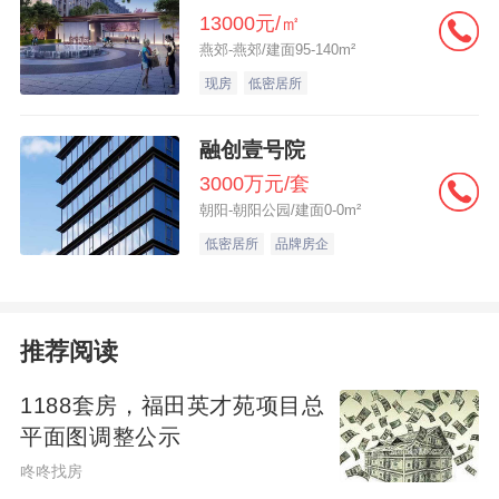
13000元/㎡
燕郊-燕郊/建面95-140m²
现房
低密居所
融创壹号院
3000万元/套
朝阳-朝阳公园/建面0-0m²
低密居所
品牌房企
推荐阅读
1188套房，福田英才苑项目总
平面图调整公示
咚咚找房