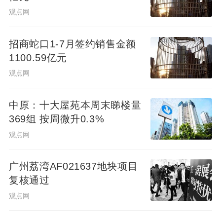
观点网
招商蛇口1-7月签约销售金额
1100.59亿元
观点网
中原：十大屋苑本周末睇楼量
369组 按周微升0.3%
观点网
广州荔湾AF021637地块项目
复核通过
观点网