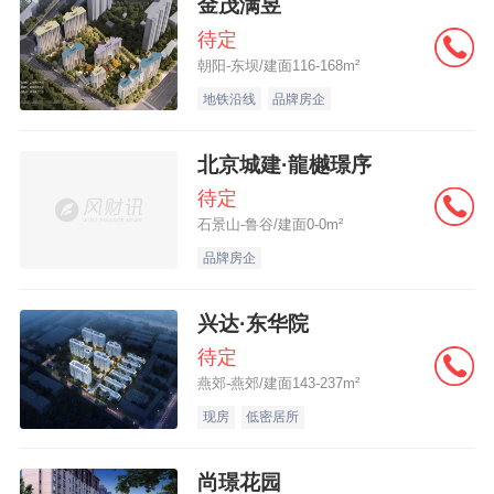
金茂满昱
待定
朝阳-东坝/建面116-168m²
地铁沿线
品牌房企
北京城建·龍樾璟序
待定
石景山-鲁谷/建面0-0m²
品牌房企
兴达·东华院
待定
燕郊-燕郊/建面143-237m²
现房
低密居所
尚璟花园