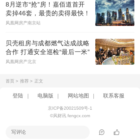
8月逆市“抢”房！嘉佰道首开
卖掉46套，最贵的卖得最快！
凤凰网房产南京站
贝壳租房与成都燃气达成战略
合作 打通安全巡检“最后一米”
凤凰网房产北京
首页
>
推荐
>
正文
登陆
|
电脑版
|
网站地图
|
联系客服
京ICP备20021509号-1
©风财讯 fengcx.com
写评论