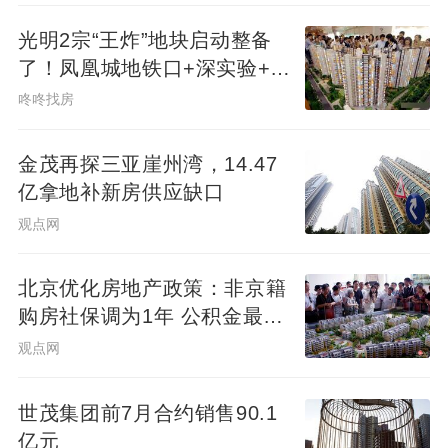
光明2宗“王炸”地块启动整备
了！凤凰城地铁口+深实验+商
业环绕
咚咚找房
金茂再探三亚崖州湾，14.47
亿拿地补新房供应缺口
观点网
北京优化房地产政策：非京籍
购房社保调为1年 公积金最高
可贷340万元
观点网
世茂集团前7月合约销售90.1
亿元