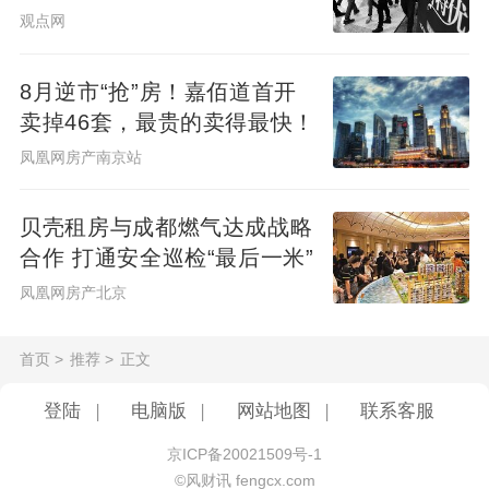
观点网
8月逆市“抢”房！嘉佰道首开
卖掉46套，最贵的卖得最快！
凤凰网房产南京站
贝壳租房与成都燃气达成战略
合作 打通安全巡检“最后一米”
凤凰网房产北京
首页
>
推荐
>
正文
登陆
|
电脑版
|
网站地图
|
联系客服
京ICP备20021509号-1
©风财讯 fengcx.com