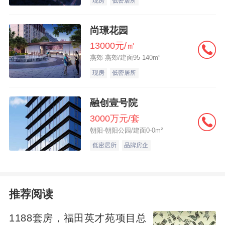
取了较多优质地块，这些地块有望在四季度
现房
低密居所
逐步入市，供应增加有望对核心城市新房销
尚璟花园
售形成一定支撑，预计“银十”市场将延续分化
13000元/㎡
态势。在二手房方面，9月重点城市二手房成
燕郊-燕郊/建面95-140m²
交量已出现显著回升，预计10月交易活跃度
现房
低密居所
将继续温和回升，但“以价换量”态势短期难
改。
融创壹号院
3000万元/套
朝阳-朝阳公园/建面0-0m²
低密居所
品牌房企
推荐阅读
1188套房，福田英才苑项目总