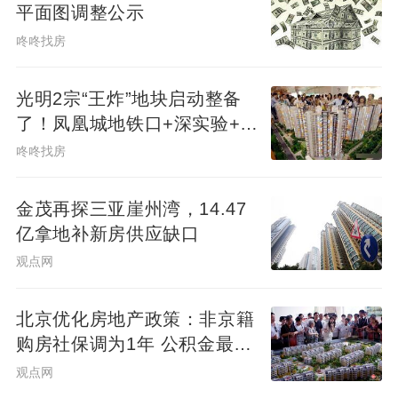
平面图调整公示
咚咚找房
光明2宗“王炸”地块启动整备
了！凤凰城地铁口+深实验+商
业环绕
咚咚找房
金茂再探三亚崖州湾，14.47
亿拿地补新房供应缺口
观点网
北京优化房地产政策：非京籍
购房社保调为1年 公积金最高
可贷340万元
观点网