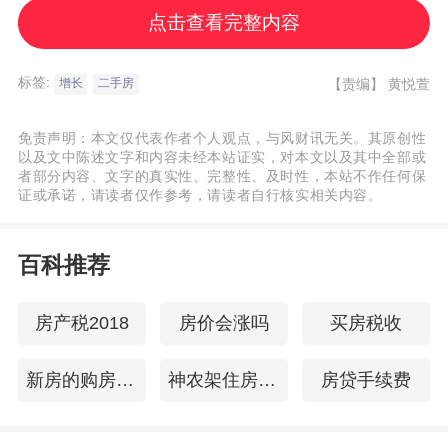
近一个月看房人数和认购数量均明显增长。
点击查看完整内容
不过，市场人士普遍希望，深圳能够出台更
多的增量政策，持续给市场带来提振作用。
标签:
【责编】
黄悦萱
增长
二手房
免责声明：本文仅代表作者个人观点，与风财讯无关。其原创性
深圳市房地产中介协会认为，得益于9月新政
以及文中陈述文字和内容未经本站证实，对本文以及其中全部或
的精准发力和有效引导，深圳楼市预期得到
者部分内容、文字的真实性、完整性、及时性，本站不作任何保
证或承诺，请读者仅作参考，请读者自行核实相关内容。
改善、市场需求得到有效激活。随着政策效
应的持续释放以及四季度传统销售旺季的推
百科推荐
动，预计2025年四季度深圳楼市的成交量将
继续保持较高水平，“银十”行情可期。此外，
房产税2018
房价会涨吗
买房税收
深圳的楼市新政对核心区和非核心区实行差
异化调控，对非核心区取消新购套数限制等
新房的购房合同
神农架住房公积金查询
房贷手续费
措施，使得非核心区域的市场活跃度明显提
升，如
龙岗
中心城片区、
布吉
片区、罗湖国