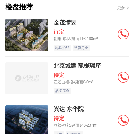
楼盘推荐
贸片区等，预计2025年四季度，这种区域分
更多
化的态势仍将持续，非核心区将继续受益于
金茂满昱
政策的宽松和较低的房价，吸引更多的刚需
待定
和改善型购房者，而核心区如福田、南山由
朝阳-东坝/建面116-168m²
于价格相对较高，市场需求的释放会相对缓
地铁沿线
品牌房企
慢，但优质地段的房产仍具有较强的抗跌性
北京城建·龍樾璟序
和投资价值。
待定
石景山-鲁谷/建面0-0m²
中指研究院指数研究部总经理曹晶晶表示，
品牌房企
整体来看国庆中秋假期楼市表现较为平淡，
但核心城市优质项目保持较高热度，北京、
兴达·东华院
上海、深圳等城市新房网签面积同比实现增
待定
长。结合上半年多家头部房企在核心城市获
燕郊-燕郊/建面143-237m²