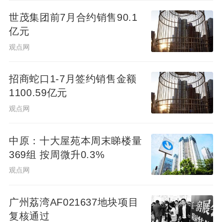
世茂集团前7月合约销售90.1
亿元
观点网
招商蛇口1-7月签约销售金额
1100.59亿元
观点网
中原：十大屋苑本周末睇楼量
369组 按周微升0.3%
观点网
广州荔湾AF021637地块项目
复核通过