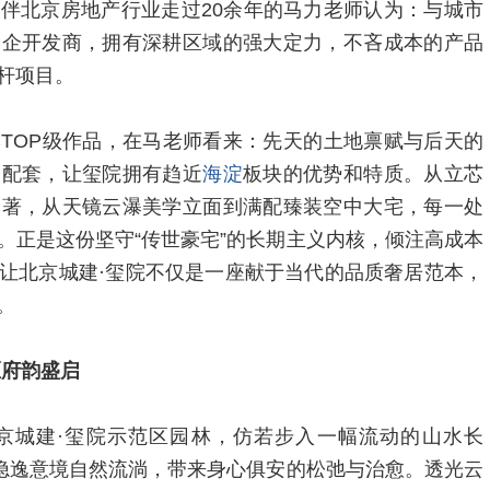
伴北京房地产行业走过20余年的马力老师认为：与城市
国企开发商，拥有深耕区域的强大定力，不吝成本的产品
杆项目。
TOP级作品，在马老师看来：先天的土地禀赋与后天的
的配套，让玺院拥有趋近
海淀
板块的优势和特质。从立芯
合著，从天镜云瀑美学立面到满配臻装空中大宅，每一处
。正是这份坚守“传世豪宅”的长期主义内核，倾注高成本
让北京城建·玺院不仅是一座献于当代的品质奢居范本，
。
区府韵盛启
京城建·玺院示范区园林，仿若步入一幅流动的山水长
方隐逸意境自然流淌，带来身心俱安的松弛与治愈。透光云