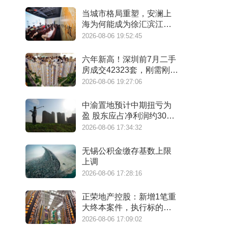
当城市格局重塑，安澜上
海为何能成为徐汇滨江承
接“新质生产力”的人居锚
2026-08-06 19:52:45
点？
六年新高！深圳前7月二手
房成交42323套，刚需刚改
撑起"量的回归"
2026-08-06 19:27:06
中渝置地预计中期扭亏为
盈 股东应占净利润约3000
万港元
2026-08-06 17:34:32
无锡公积金缴存基数上限
上调
2026-08-06 17:28:16
正荣地产控股：新增1笔重
大终本案件，执行标的金
额为4.73亿元
2026-08-06 17:09:02