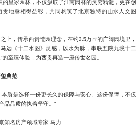
代表的皇家园林，不仅汲取了江南园林的灵秀精髓，更在创
西贵地脉相得益彰，共同构筑了北京独特的山水人文图
之上，传承西贵造园理念，在约3.5万㎡的广阔园境里，
、马远《十二水图》灵感，以水为脉，串联五院九境十二
里”的至臻体验，为西贵再造一座传世名园。
著玺典范
，本质是选择一份更长久的保障与安心。这份保障，不仅
产品品质的执着坚守。”
京知名房产领域专家 马力