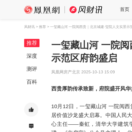
首页
风财讯
> 推荐
> 一玺藏山河 一院阅西贵｜北京城建·玺院人文实景示
一玺藏山河 一院阅
推荐
示范区府韵盛启
深度
测评
凤凰网房产北京
2025-10-13 15:09
百科
西贵厚韵传承致新，府院盛开风华
10月12日，一玺藏山河 一院阅西
居价值沙龙盛大启幕。中国人民
心主任——秦虹，清华大学建筑