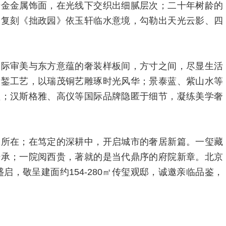
鎏金金属饰面，在光线下交织出细腻层次；二十年树龄的
，复刻《拙政园》依玉轩临水意境，勾勒出天光云影、四
国际审美与东方意蕴的奢装样板间，方寸之间，尽显生活
锻錾工艺，以瑞茂铜艺雕琢时光风华；景泰蓝、紫山水等
理；汉斯格雅、高仪等国际品牌隐匿于细节，凝练美学奢
脉所在；在笃定的深耕中，开启城市的奢居新篇。一玺藏
传承；一院阅西贵，著就的是当代鼎序的府院新章。北京
启，敬呈建面约154-280㎡传玺观邸，诚邀亲临品鉴，