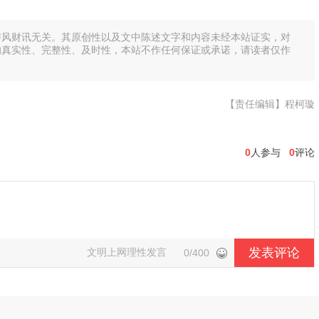
与风财讯无关。其原创性以及文中陈述文字和内容未经本站证实，对
的真实性、完整性、及时性，本站不作任何保证或承诺，请读者仅作
【责任编辑】程柯璇
0
人参与
0
评论
发表评论
文明上网理性发言
0/400