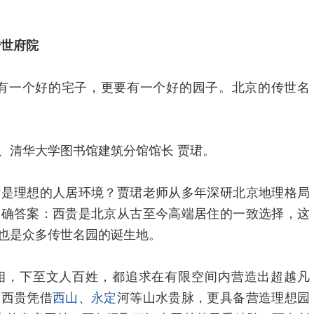
传世府院
要有一个好的宅子，更要有一个好的园子。北京的传世名
、清华大学图书馆建筑分馆馆长 贾珺。
才是理想的人居环境？贾珺老师从多年深研北京地理格局
明确答案：西贵是北京从古至今高端居住的一致选择，这
也是众多传世名园的诞生地。
相，下至文人百姓，都追求在有限空间内营造出超越凡
京西贵凭借
西山
、
永定
河等山水贵脉，更具备营造理想园