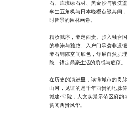
石、库班绿石材、黑金沙与酸洗
孪生五角枫与日本晚樱点缀其间
时皆景的园林画卷。
精妆赋序，奢定西贵。步入融合
的尊崇与雅致。入户门承袭非遗
奢石铺陈空间底色，舒展自然肌
隐，锚定鼎豪生活的质感与底蕴。
在历史的演进里，读懂城市的贵
山河，见证的是千年西贵的地脉
城建·玺院，人文实景示范区府韵盛
赏阅西贵风华。