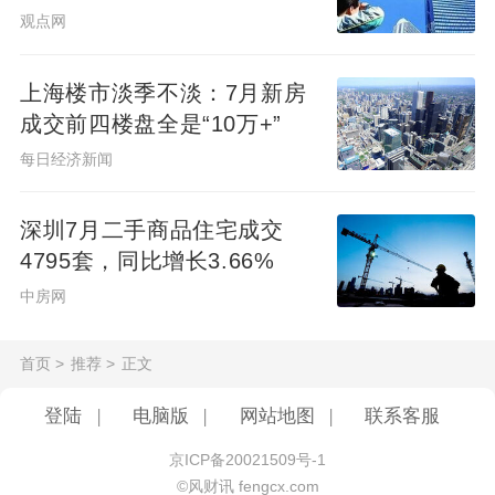
观点网
上海楼市淡季不淡：7月新房
成交前四楼盘全是“10万+”
每日经济新闻
深圳7月二手商品住宅成交
4795套，同比增长3.66%
中房网
首页
>
推荐
>
正文
登陆
|
电脑版
|
网站地图
|
联系客服
京ICP备20021509号-1
©风财讯 fengcx.com