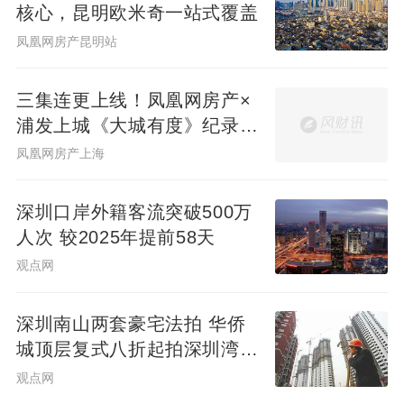
正实现“引进外需”与“激活内需”相结合。
核心，昆明欧米奇一站式覆盖
凤凰网房产昆明站
这一系列举措，对于稳定市场预期、促进交
三集连更上线！凤凰网房产×
易活跃、保障中长期供给、优化行业发展环
浦发上城《大城有度》纪录片
境有着深远影响。展望未来，以满足市民合
见证一座百万方大城生长
凤凰网房产上海
理住房需求为出发点，不断完善多主体供
给、多渠道保障、租购并举的住房供应与保
深圳口岸外籍客流突破500万
障体系，持续推动房地产市场平稳健康高质
人次 较2025年提前58天
量发展，为深圳加快建设中国特色社会主义
观点网
先行示范区、打造民生幸福标杆贡献龙华力
深圳南山两套豪宅法拍 华侨
量。
城顶层复式八折起拍深圳湾住
宅1334.98万起
观点网