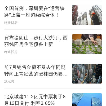
全国首例，深圳要在“运营铁
路”上盖一座超级综合体！
咚咚找房
背靠塘朗山，步行大沙河，西
丽纯四房住宅预备上新
咚咚找房
前7月销售金额不及去年同期
转向正常经营的碧桂园仍要面
对难题
观点网
北京城建11.2亿元中票将于8
月13日兑付 利率3.65%