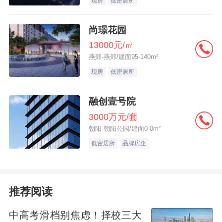
现房
低密居所
潮。
尚璟花园
13000元/㎡
燕郊-燕郊/建面95-140m²
此次活动作为龙华秋季置业的首场大型盛
现房
低密居所
会，广泛组织了区域内品牌房企，集中展示
其在售、待售的优质商品房项目以及人才住
融创壹号院
房项目，为深圳市民提供一个一站式看房、
3000万元/套
选房、咨询的平台。活动整合多家开发商推
朝阳-朝阳公园/建面0-0m²
出阶段性优惠促销，并设置政策解读专区，
低密居所
品牌房企
为购房者提供权威的限购、信贷、税费政策
咨询。最大程度降低信息不对称，集中释放
被新政激活的购房需求，有效提振市场信
推荐阅读
心，在本地营造火热、积极的购房氛围，真
中高考滑档别焦虑！择校三大