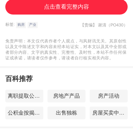
对性强。在沈阳和哈尔滨站，主办方采用
点击查看完整内容
了“深圳好房大卖场”的形式，通过设置主舞台
互动区与项目集中展示区，融合了项目推
标签:
【责编】
谢清（PO430）
购房
产业
介、VR沉浸式看房、专业政策咨询、一站式
免责声明：本文仅代表作者个人观点，与风财讯无关。其原创性
金融对接、精彩文化节目表演以及抽奖互动
以及文中陈述文字和内容未经本站证实，对本文以及其中全部或
等环节，气氛热烈。长春站则更侧重于精准
者部分内容、文字的真实性、完整性、及时性，本站不作任何保
证或承诺，请读者仅作参考，请读者自行核实相关内容。
对接，举办“私享交流沙龙”，通过深度主题分
享和互动答疑，面向当地购房人群进行小范
百科推荐
围、高效率的推介。
离职提取公积金
房地产产品
房产活动
此次活动精准锚定东三省高净值人群与专业
公积金按揭贷款
出售独栋
房屋买卖中介费
机构，通过与当地各大商业银行（如中国银
行、工商银行等）的私人客户部门、以及沈