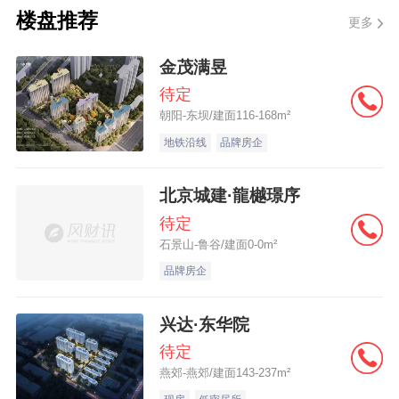
阳房协、哈尔滨贝壳、吉林新发等头部房地
楼盘推荐
更多
产经纪机构深度合作，旨在搭建长效对接机
金茂满昱
制，精准吸引外地人才、资金关注深圳、落
待定
户龙华，为区域房地产市场引入新增需求，
朝阳-东坝/建面116-168m²
有效打破了地域限制，开拓了北方市场。
地铁沿线
品牌房企
二、节点营销：举办“金秋置业 宜居龙华”嘉
北京城建·龍樾璟序
年华 引爆本地市场
待定
石景山-鲁谷/建面0-0m²
品牌房企
借势深圳9月5日发布楼市新政带来的市场热
度，紧抓“金九银十”的传统销售旺季，龙华区
兴达·东华院
住房和建设局乘势而上，于2025年9月27日
待定
隆重举办 “金秋置业 宜居龙华”龙华好房嘉年
燕郊-燕郊/建面143-237m²
华活动，将本轮促消费、稳市场举措推向高