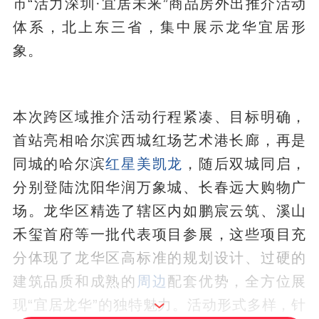
市“活力深圳·宜居未来”商品房外出推介活动
体系，北上东三省，集中展示龙华宜居形
象。
本次跨区域推介活动行程紧凑、目标明确，
首站亮相哈尔滨西城红场艺术港长廊，再是
同城的哈尔滨
红星美凯龙
，随后双城同启，
分别登陆沈阳华润万象城、长春远大购物广
场。龙华区精选了辖区内如鹏宸云筑、溪山
禾玺首府等一批代表项目参展，这些项目充
分体现了龙华区高标准的规划设计、过硬的
建筑品质和成熟的
周边
配套优势，全方位展
现“宜居龙华”的独特魅力。活动形式多样，针