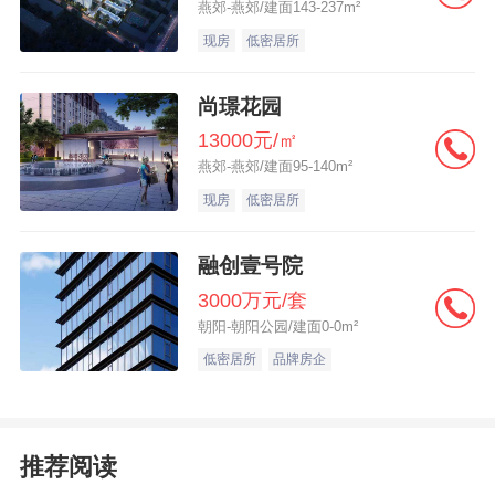
燕郊-燕郊/建面143-237m²
现房
低密居所
三、诗人北岛香港国际诗歌之夜：以“语言之
尚璟花园
境”织就光与诗意的对话场
13000元/㎡
燕郊-燕郊/建面95-140m²
作为河源春沐源首届「光之艺术节」x「浮
现房
低密居所
标.香港国际诗歌之夜」的核心跨界板块，香
港国际诗歌之夜以“语言之境”为命题，通过
融创壹号院
《诗语落杯边》《词语的肉身》等六大特色
3000万元/套
朝阳-朝阳公园/建面0-0m²
活动，将抽象的语言转化为可触、可听、可
低密居所
品牌房企
感的“诗意实体”，并与光之艺术节的“光”元素
深度耦合，构建起“语言与光影共生、思想与
空间共振”的独特场域。
推荐阅读