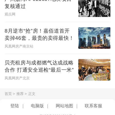
复核通过
沐源的自然不需要‘配合’诗歌，因为它本身就
观点网
是诗，只是把‘诗语’轻轻放在了它该在的地
方。”这种“不刻意、不雕琢”的自然融合，也
8月逆市“抢”房！嘉佰道首开
让「光之艺术节」x「浮标.香港国际诗歌之
卖掉46套，最贵的卖得最快！
夜」的 “诗意”更显本真，成为“人与自然、作
凤凰网房产南京站
者与读者、诗歌与万物” 的双向奔赴。
贝壳租房与成都燃气达成战略
3、语言有“身”：让抽象思想有“肉身”——
合作 打通安全巡检“最后一米”
《词语的肉身：在世界与隐喻之间》
凤凰网房产北京
作为诗歌之夜的核心思想，《词语的肉身：
首页
>
推荐
>
正文
在世界与隐喻之间》，打破“词语抽象、隐喻
登陆
|
电脑版
|
网站地图
|
联系客服
难触”的认知局限，让“词语”挣脱文字束缚，