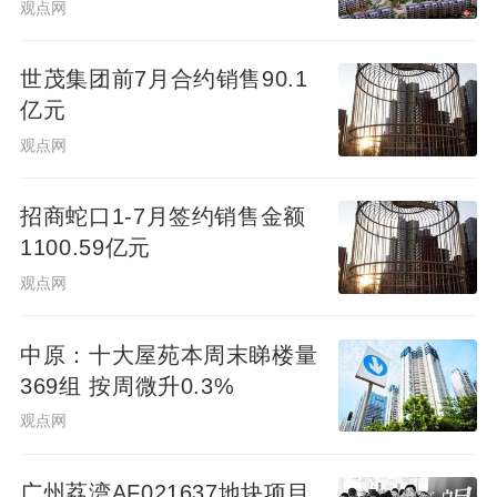
可贷340万元
观点网
世茂集团前7月合约销售90.1
2、语言可触：让文字在自然中“落地”——
亿元
《诗语落杯边（北岛签书会）》
观点网
北岛作为香港国际诗歌之夜发起人，其《诗
招商蛇口1-7月签约销售金额
语落杯边》签书会并非单纯的书籍互动，而
1100.59亿元
是“语言与自然的沉浸式联结”。活动选址青春
观点网
书店，当读者手持新书与北岛对话时，文字
随自然光影明暗起伏，让“语言”从书页中“走
中原：十大屋苑本周末睇楼量
出”，成为可触摸、可感知的“光影诗行”。这
369组 按周微升0.3%
种设计既强化了“诗语落杯边”的“日常诗意”，
观点网
这场与自然共生的签书会，让《诗语落杯
边》的“日常诗意”有了具象载体——正如“春
广州荔湾AF021637地块项目