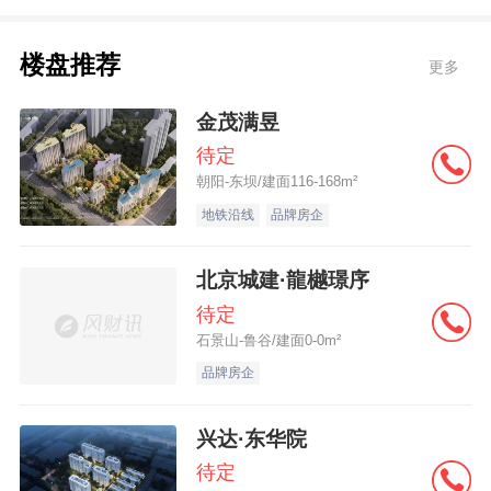
节」x「浮标.香港国际诗歌之夜」圣殿
楼盘推荐
更多
作为湾区年度最具国际高度的文化事件，本
届「光之艺术节」x「浮标.香港国际诗歌之
金茂满昱
夜」集结全球顶尖创意力量。香港国际诗歌
待定
之夜发起人北岛以“浮标”为诗歌核心命题，将
朝阳-东坝/建面116-168m²
15 国诗人的多语种创作融入光影语境，其主
地铁沿线
品牌房企
编的双语诗集同步亮相艺术节现场；普利兹
北京城建·龍樾璟序
克奖得主刘家琨与建筑大师张永和则带来“建
待定
筑与诗歌的对话”，剖析诗之礼堂清水混凝土
石景山-鲁谷/建面0-0m²
肌理与光的共生逻辑——这座“向下扎根、向
品牌房企
上生长”的精神空间，经春沐源团队精工打
造，螺栓孔排布与明缝工艺均达国际顶尖标
兴达·东华院
准，成为天然的光影装置载体。
待定