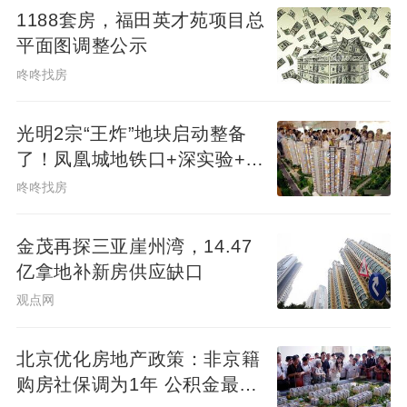
1188套房，福田英才苑项目总
1、语言无界：让世界在对话中相融——《香
平面图调整公示
港国际诗歌之夜》
咚咚找房
作为整体品牌活动，香港国际诗歌之夜以“多
光明2宗“王炸”地块启动整备
语种语言对话” 为核心，在「光之艺术节」
了！凤凰城地铁口+深实验+商
业环绕
x「浮标.香港国际诗歌之夜」的“光”语境下打
咚咚找房
破国际边界。来自全球十五位诗人及十多位
金茂再探三亚崖州湾，14.47
音乐家、艺术家、学者，以诗歌为桥梁，推
亿拿地补新房供应缺口
动跨越语言与文化的交流。呈现“语言
观点网
境”的“国际性”，让“光”成为“语言翻译官”，让
不同文化背景的观众在光影中读懂诗歌的共
北京优化房地产政策：非京籍
通情感，呼应光之艺术节“连接东西方”的愿
购房社保调为1年 公积金最高
景。