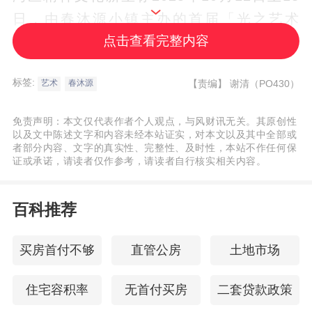
日，由春沐源小镇主办的首届「光之艺术
点击查看完整内容
节」x「浮标.香港国际诗歌之夜」将在河源
春沐源小镇盛大启幕。这场以“光”为灵
标签:
【责编】
谢清（PO430）
艺术
春沐源
感、“诗意”为媒介的文化盛宴，联合荣誉导演
张纪中、诗人北岛领衔，刘家琨、张永和、
免责声明：本文仅代表作者个人观点，与风财讯无关。其原创性
Juergen Kursawa、Juan de la Rubia 等中
以及文中陈述文字和内容未经本站证实，对本文以及其中全部或
者部分内容、文字的真实性、完整性、及时性，本站不作任何保
外艺术巨擘共赴礼堂开业，在安藤忠雄设计
证或承诺，请读者仅作参考，请读者自行核实相关内容。
的诗之礼堂及95%森林覆盖率的山谷秘境
中，构建自然、建筑与艺术的三重共振场
百科推荐
域。
买房首付不够
直管公房
土地市场
二、大师云集：跨域组委会共筑「光之艺术
住宅容积率
无首付买房
二套贷款政策