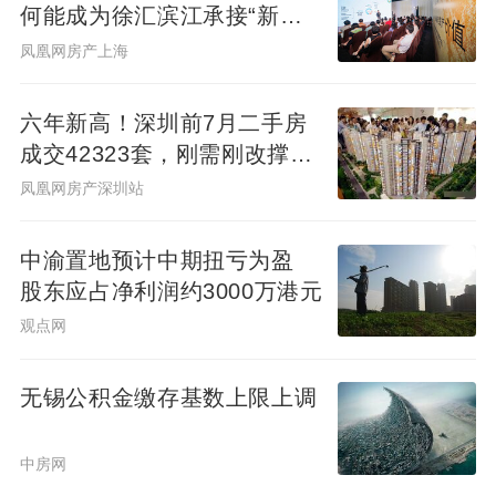
何能成为徐汇滨江承接“新质
生产力”的人居锚点？
凤凰网房产上海
六年新高！深圳前7月二手房
成交42323套，刚需刚改撑
起"量的回归"
交付现场还提供N对1服务，由客服管家、陪
凤凰网房产深圳站
验工程师、维修工程师组成服务团队，全程
中渝置地预计中期扭亏为盈
陪同业主完成资料核对、验房讲解、问题记
股东应占净利润约3000万港元
录各环节。业主无需独自面对复杂环节，疑
观点网
问可即时得到解答，有效化解验房焦虑。
无锡公积金缴存基数上限上调
中房网