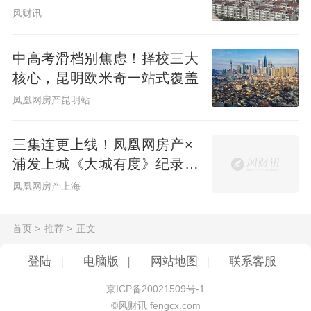
市场尚属首创，目前尚未有
其他
开发商实现
风财讯
系统性落地：工作人员会为厨房台面、岛
台、卫生间台面，一一贴上定制级静电防护
中高考滑档别焦虑！择校三大
膜，确保每一处都防护到位，不让崭新的空
核心，昆明欧米奇一站式覆盖
间留下丝毫划痕。
凤凰网房产昆明站
三集连更上线！凤凰网房产×
浦发上城《大城有度》纪录片
见证一座百万方大城生长
凤凰网房产上海
首页
>
推荐
>
正文
登陆
|
电脑版
|
网站地图
|
联系客服
另一个是“白手套交付”，这在上海更是独一份
——交付前，工程师会戴上崭新的白手套，
京ICP备20021509号-1
©风财讯 fengcx.com
摸遍墙面、窗框、台面、开关，甚至墙角的