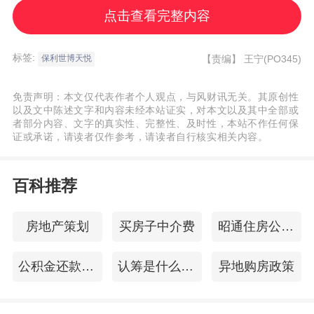
点击查看完整内容
便是将这份用心从艺术构想落地为生活实
景。作为保利“天字系”TOP级作品，项目不
标签:
【责编】
王宁(PO345)
保利世博天悦
仅以建筑空间回应时代需求，更将“高阶服
务”渗透于归家的每一个环节、每一次互动。
免责声明：本文仅代表作者个人观点，与风财讯无关。其原创性
以及文中陈述文字和内容未经本站证实，对本文以及其中全部或
者部分内容、文字的真实性、完整性、及时性，本站不作任何保
1）归家仪式：高阶美学布景，拉满专属惊喜
证或承诺，请读者仅作参考，请读者自行核实相关内容。
交付现场宛如一场精心筹备的生活美学展：
百科推荐
垂落如瀑的巨型花艺楼梯营造雅致氛围，为
业主预备的精美茶歇传递温情，每一步都在
房地产策划
买房子中介费
昭通住房公积金查询
铺垫“归家”的仪式感。
公积金还款逾期
认筹是什么意思
异地购房政策