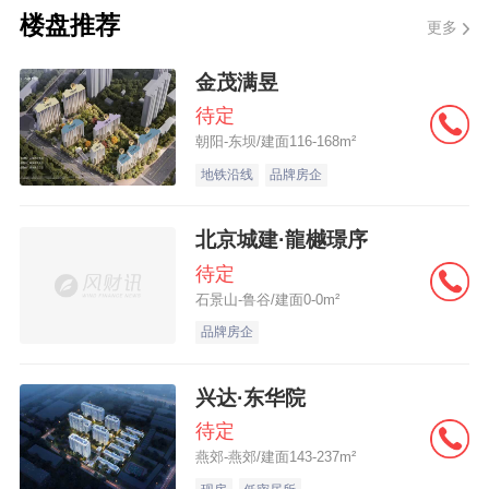
楼盘推荐
更多
金茂满昱
待定
朝阳-东坝/建面116-168m²
这份心意更延伸至室内细节：岛台上静候的
地铁沿线
品牌房企
进口艺术花束与红酒，令交付之日成为值得
珍藏的温馨记忆。
北京城建·龍樾璟序
待定
石景山-鲁谷/建面0-0m²
品牌房企
兴达·东华院
待定
燕郊-燕郊/建面143-237m²