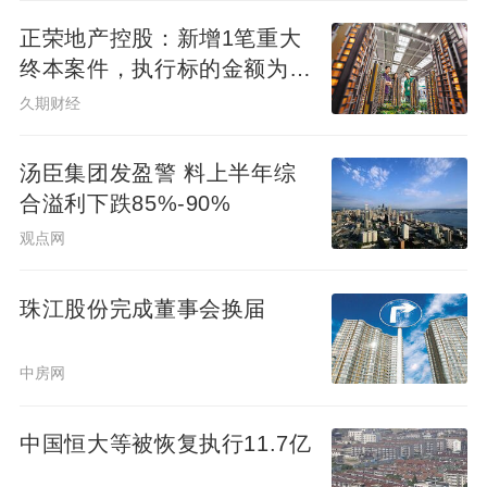
正荣地产控股：新增1笔重大
终本案件，执行标的金额为
4.73亿元
久期财经
汤臣集团发盈警 料上半年综
合溢利下跌85%-90%
观点网
3）上海首创“贴膜交付”与“白手套交付”，以
零瑕疵标准领跑豪宅
珠江股份完成董事会换届
而这次交付里的两个“首创动作”，更把保利
中房网
的“极致追求”摆到了台面上。
中国恒大等被恢复执行11.7亿
一个是“贴膜交付”，这一细节在上海豪宅交付