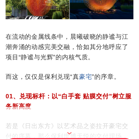
在流动的金属线条中，晨曦破晓的静谧与江
潮奔涌的动感完美交融，恰如其分地呼应了
项目“静谧与光辉”的内核气质。
而这，仅仅是保利兑现“真
豪宅
”的序章。
01、兑现标杆：以“白手套 贴膜交付”树立服
务新高度
若是《日出东方》以艺术品之姿拉开豪宅交
付的序幕，那么保利世博天悦的交付现场，