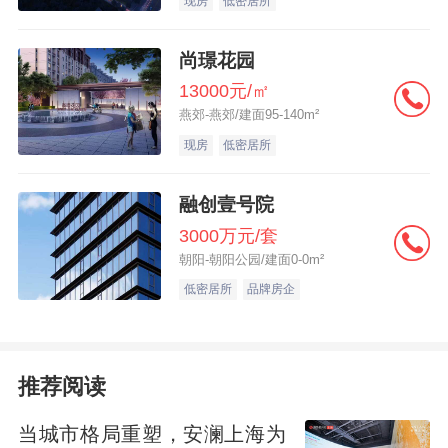
现房
低密居所
尚璟花园
13000元/㎡
燕郊-燕郊/建面95-140m²
2）流程体验的极致贴心：专属交付箱 N对1
现房
低密居所
服务
融创壹号院
更令人动容的是，项目为每户业主专属定制
3000万元/套
朝阳-朝阳公园/建面0-0m²
了交付行李箱。箱内除钥匙、遥控器等基础
低密居所
品牌房企
物品外，更收录一份细致入微的《生活使用
手册》——从智能家居操作到家电使用指
南，从日常居住注意事项到贴心生活提示，
推荐阅读
将关于家的实用智慧系统梳理、成册呈现，
真正把“省心”落到每一个细微之处。
当城市格局重塑，安澜上海为