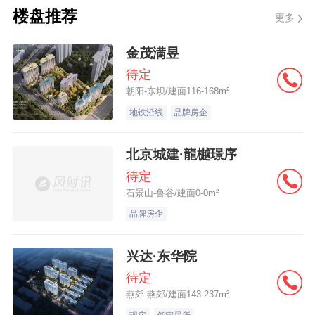
楼盘推荐
更多
出品｜风财讯fengcaixun
金茂满昱
作者｜王婷婷W=T=T
详细 >>
待定
朝阳-东坝/建面116-168m²
地铁沿线
品牌房企
北京城建·龍樾璟序
待定
石景山-鲁谷/建面0-0m²
品牌房企
兴达·东华院
待定
燕郊-燕郊/建面143-237m²