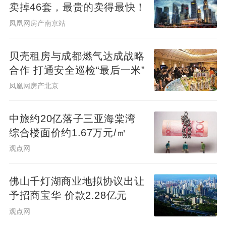
卖掉46套，最贵的卖得最快！
凤凰网房产南京站
贝壳租房与成都燃气达成战略
合作 打通安全巡检“最后一米”
凤凰网房产北京
中旅约20亿落子三亚海棠湾
综合楼面价约1.67万元/㎡
观点网
佛山千灯湖商业地拟协议出让
予招商宝华 价款2.28亿元
观点网