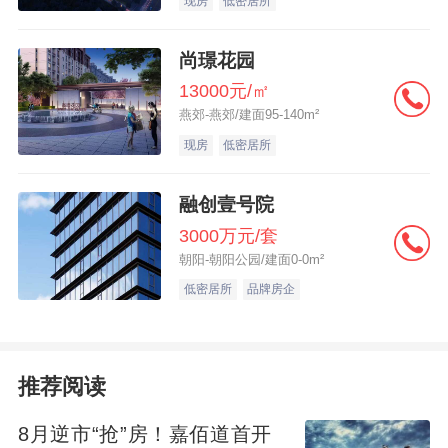
现房
低密居所
尚璟花园
13000元/㎡
燕郊-燕郊/建面95-140m²
现房
低密居所
融创壹号院
3000万元/套
朝阳-朝阳公园/建面0-0m²
低密居所
品牌房企
推荐阅读
8月逆市“抢”房！嘉佰道首开