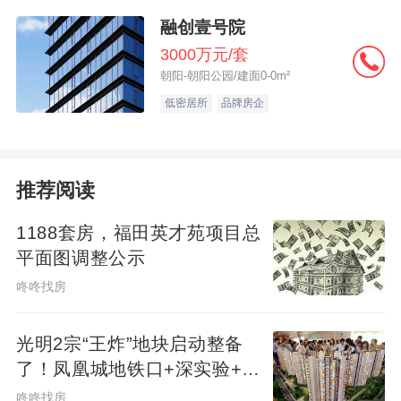
融创壹号院
3000万元/套
朝阳-朝阳公园/建面0-0m²
低密居所
品牌房企
推荐阅读
1188套房，福田英才苑项目总
平面图调整公示
咚咚找房
光明2宗“王炸”地块启动整备
了！凤凰城地铁口+深实验+商
业环绕
咚咚找房