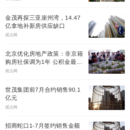
金茂再探三亚崖州湾，14.47
亿拿地补新房供应缺口
观点网
北京优化房地产政策：非京籍
购房社保调为1年 公积金最高
可贷340万元
观点网
世茂集团前7月合约销售90.1
亿元
观点网
招商蛇口1-7月签约销售金额