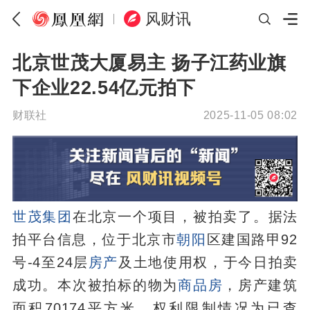
风财讯
北京世茂大厦易主 扬子江药业旗
下企业22.54亿元拍下
财联社
2025-11-05 08:02
世茂集团
在北京一个项目，被拍卖了。据法
拍平台信息，位于北京市
朝阳
区建国路甲92
号-4至24层
房产
及土地使用权，于今日拍卖
成功。本次被拍标的物为
商品房
，房产建筑
面积70174平方米，权利限制情况为已查