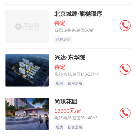
北京城建·龍樾璟序
待定
石景山-鲁谷/建面0-0m²
品牌房企
兴达·东华院
待定
燕郊-燕郊/建面143-237m²
现房
低密居所
尚璟花园
13000元/㎡
燕郊-燕郊/建面95-140m²
现房
低密居所