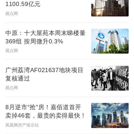
1100.59亿元
观点网
中原：十大屋苑本周末睇楼量
369组 按周微升0.3%
观点网
广州荔湾AF021637地块项目
复核通过
观点网
8月逆市“抢”房！嘉佰道首开
卖掉46套，最贵的卖得最快！
凤凰网房产南京站