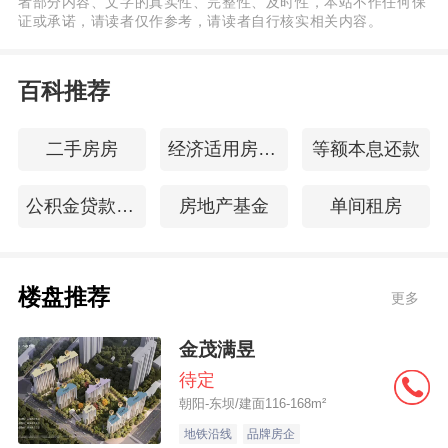
者部分内容、文字的真实性、完整性、及时性，本站不作任何保
证或承诺，请读者仅作参考，请读者自行核实相关内容。
百科推荐
二手房房
经济适用房办房产证
等额本息还款
公积金贷款新政
房地产基金
单间租房
楼盘推荐
更多
金茂满昱
待定
朝阳-东坝/建面116-168m²
地铁沿线
品牌房企